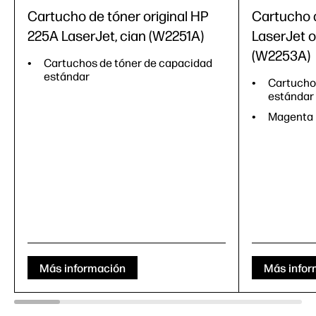
Cartucho de tóner original HP
Cartucho 
225A LaserJet, cian (W2251A)
LaserJet o
(W2253A)
Cartuchos de tóner de capacidad
estándar
Cartucho
estándar
Magenta
Más información
Más infor