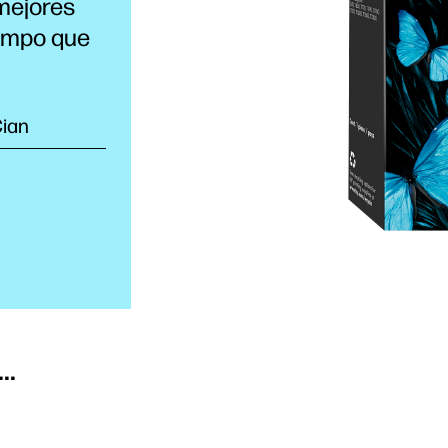
 mejores
iempo que
Cian
..