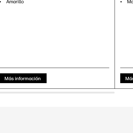
Amarillo
Ma
Más información
Más