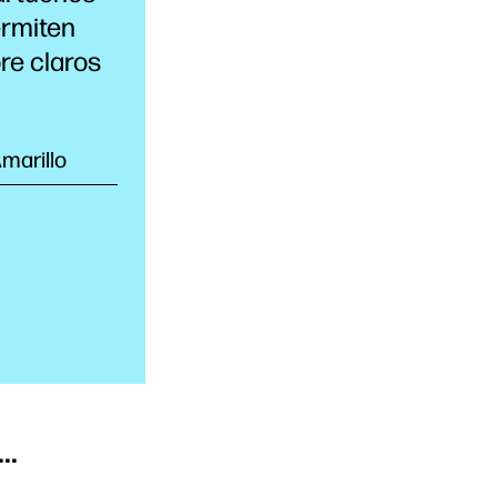
ermiten
re claros
marillo
..