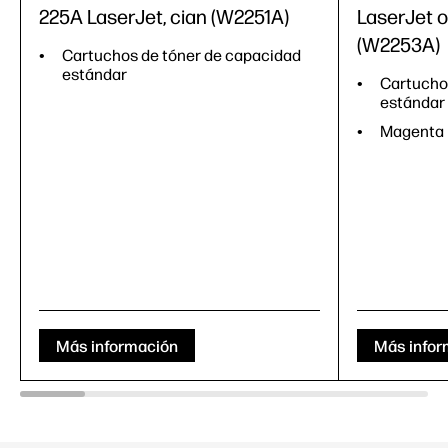
225A LaserJet, cian (W2251A)
LaserJet o
(W2253A)
Cartuchos de tóner de capacidad
estándar
Cartucho
estándar
Magenta
Más información
Más infor