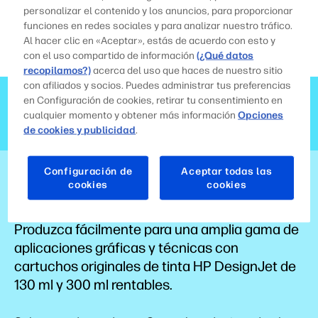
personalizar el contenido y los anuncios, para proporcionar
funciones en redes sociales y para analizar nuestro tráfico.
Al hacer clic en «Aceptar», estás de acuerdo con esto y
con el uso compartido de información
(¿Qué datos
recopilamos?)
acerca del uso que haces de nuestro sitio
con afiliados y socios. Puedes administrar tus preferencias
Cartucho de tinta DesignJet HP 745
en Configuración de cookies, retirar tu consentimiento en
de 300 ml negro fotográfico
cualquier momento y obtener más información
Opciones
(F9K04A)
de cookies y publicidad
.
Configuración de
Aceptar todas las
Produzca gráficos llamativos y de alto impacto:
cookies
cookies
la tinta roja cromática HP crea pósteres y
letreros llamativos para puntos de compra.
Produzca fácilmente para una amplia gama de
aplicaciones gráficas y técnicas con
cartuchos originales de tinta HP DesignJet de
130 ml y 300 ml rentables.