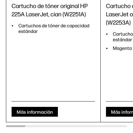
Cartucho de tóner original HP
Cartucho 
225A LaserJet, cian (W2251A)
LaserJet o
(W2253A)
Cartuchos de tóner de capacidad
estándar
Cartucho
estándar
Magenta
Más información
Más infor