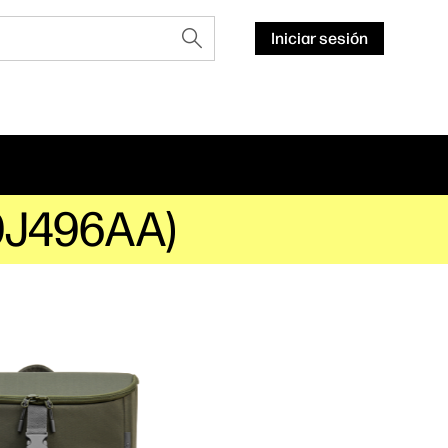
Iniciar sesión
(9J496AA)