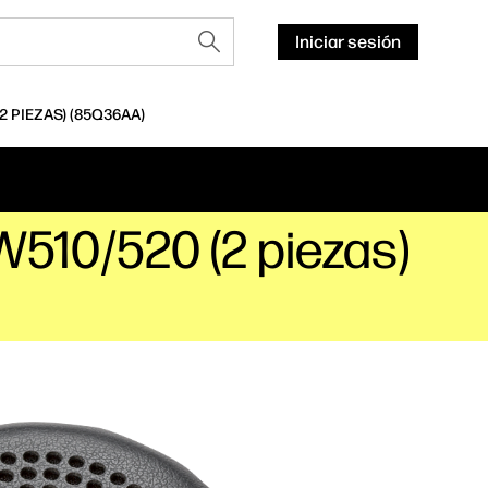
Iniciar sesión
 PIEZAS) (85Q36AA)
W510/520 (2 piezas)