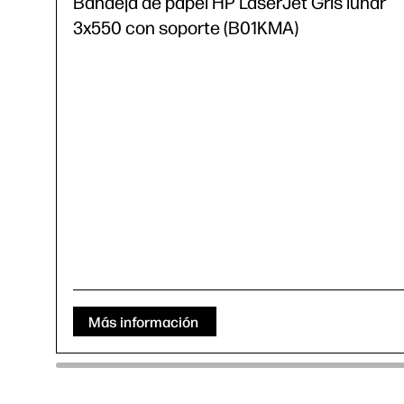
Bandeja de papel HP LaserJet Gris lunar
3x550 con soporte (B01KMA)
Más información