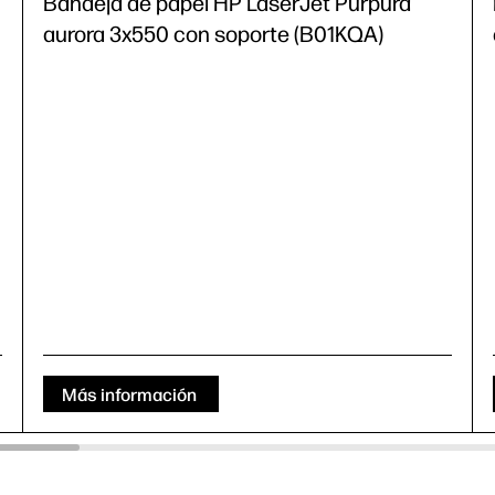
Bandeja de papel HP LaserJet Púrpura
aurora 3x550 con soporte (B01KQA)
Más información