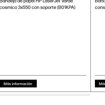
Bandeja de papel HP LaserJet Varde
Band
cosmico 3x550 con soporte (B01KPA)
cons
Más información
Más