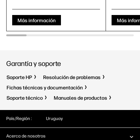
Más información
Más infor
Garantía y soporte
Soporte HP
Resolución de problemas
Fichas técnicas y documentación
Soporte técnico
Manuales de productos
País/Región :
Uruguay
Acerca de nosotros