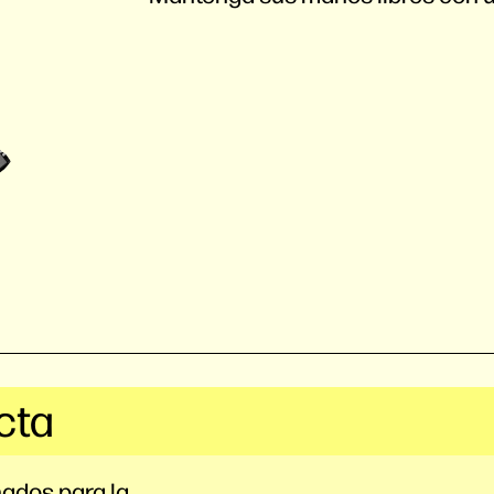
cta
ados para la