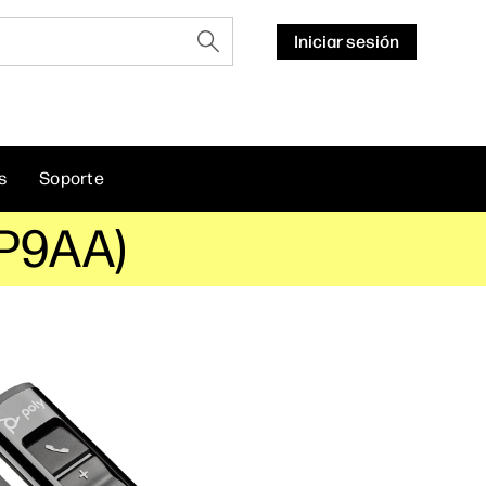
Iniciar sesión
s
Soporte
4P9AA)