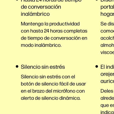
de conversación
porta
inalámbrico
hogar
Mantenga la productividad
Se di
con hasta 24 horas completas
comod
de tiempo de conversación en
acolc
modo inalámbrico.
almoh
visco
Silencio sin estrés
El ind
oreje
Silencio sin estrés con el
auric
botón de silencio fácil de usar
en el brazo del micrófono con
Deles 
alerta de silencio dinámica.
alrede
que e
indica