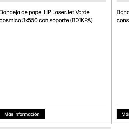
Bandeja de papel HP LaserJet Varde
Band
cosmico 3x550 con soporte (B01KPA)
cons
Más información
Más