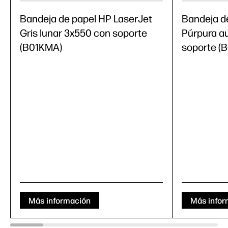
Bandeja de papel HP LaserJet
Bandeja d
Gris lunar 3x550 con soporte
Púrpura a
(B01KMA)
soporte (
Más información
Más infor