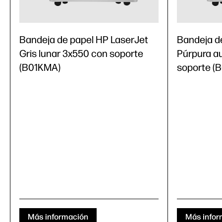
Bandeja de papel HP LaserJet
Bandeja d
Gris lunar 3x550 con soporte
Púrpura a
(B01KMA)
soporte (
Más información
Más infor