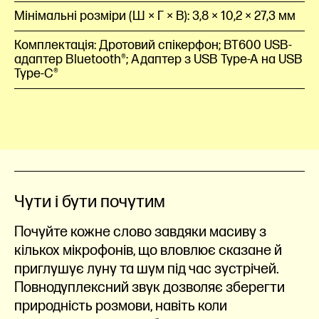
Мінімальні розміри (Ш × Г × В): 3,8 × 10,2 × 27,3 мм
Комплектація: Дротовий спікерфон; BT600 USB-
адаптер Bluetooth®; Адаптер з USB Type-A на USB
Type-C®
Чути і бути почутим
Почуйте кожне слово завдяки масиву з
кількох мікрофонів, що вловлює сказане й
приглушує луну та шум під час зустрічей.
Повнодуплексний звук дозволяє зберегти
природність розмови, навіть коли