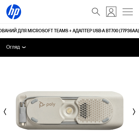
ОВАНИЙ ДЛЯ MICROSOFT TEAMS + АДАПТЕР USB-A BT700 (77P36AA)
Огляд
Функції
Технічні характеристики
Аксесу
Огляд
Огляд
Функції
Технічні характеристики
Аксесуари
підтримка