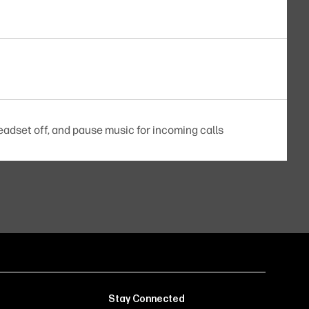
eadset off, and pause music for incoming calls
Stay Connected