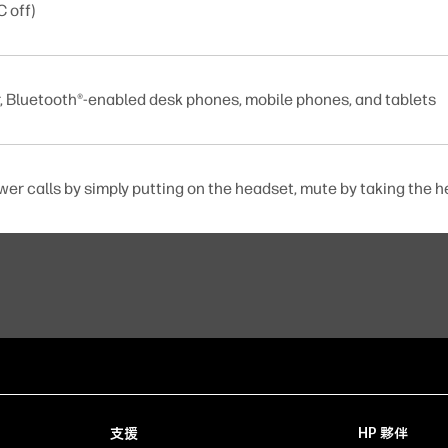
 off)
, Bluetooth®-enabled desk phones, mobile phones, and tablets
r calls by simply putting on the headset, mute by taking the h
支援
HP 夥伴