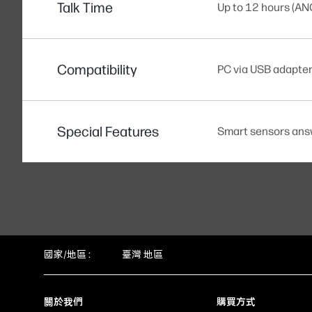
Talk Time
Up to 12 hours (ANC
Compatibility
PC via USB adapter
Special Features
Smart sensors answe
國家/地區 :
臺灣 地區
關於我們
購買方式