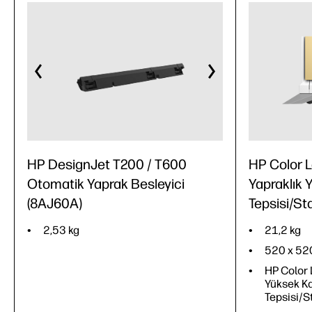
HP DesignJet T200 / T600
HP Color 
Otomatik Yaprak Besleyici
Yapraklık 
(8AJ60A)
Tepsisi/St
2,53 kg
21,2 kg
520 x 52
HP Color 
Yüksek Ka
Tepsisi/S