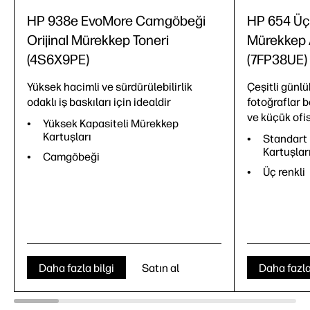
HP 938e EvoMore Camgöbeği
HP 654 Üç 
Orijinal Mürekkep Toneri
Mürekkep A
(4S6X9PE)
(7FP38UE)
Yüksek hacimli ve sürdürülebilirlik
Çeşitli günlü
odaklı iş baskıları için idealdir
fotoğraflar b
ve küçük ofisl
Yüksek Kapasiteli Mürekkep
Kartuşları
Standart 
Kartuşlar
Camgöbeği
Üç renkli
Daha fazla bilgi
Satın al
Daha fazla