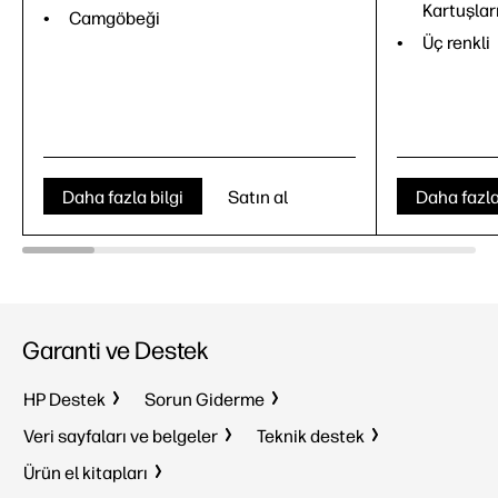
Kartuşlar
Camgöbeği
Üç renkli
Daha fazla bilgi
Satın al
Daha fazla
Garanti ve Destek
HP Destek
Sorun Giderme
Veri sayfaları ve belgeler
Teknik destek
Ürün el kitapları