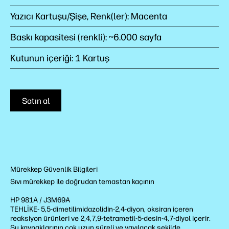
Yazıcı Kartuşu/Şişe, Renk(ler): Macenta
Baskı kapasitesi (renkli): ~6.000 sayfa
Kutunun içeriği: 1 Kartuş
Satın al
Mürekkep Güvenlik Bilgileri
Sıvı mürekkep ile doğrudan temastan kaçının
HP 981A / J3M69A
TEHLİKE- 5,5-dimetilimidazolidin-2,4-diyon, oksiran içeren
reaksiyon ürünleri ve 2,4,7,9-tetrametil-5-desin-4,7-diyol içerir.
Su kaynaklarının çok uzun süreli ve yayılacak şekilde