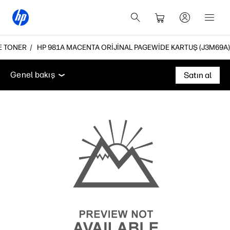
E TONER
HP 981A MACENTA ORIJINAL PAGEWIDE KARTUŞ (J3M69A)
Genel bakış
Özellikler
Destek
Genel bakış
Satın al
Genel bakış
Özellikler
Destek