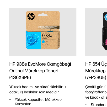
HP 938e EvoMore Camgöbeği
HP 654 Üç 
Orijinal Mürekkep Toneri
Mürekkep A
(4S6X9PE)
(7FP38UE)
Yüksek hacimli ve sürdürülebilirlik
Çeşitli günlü
odaklı iş baskıları için idealdir
fotoğraflar b
ve küçük ofisl
Yüksek Kapasiteli Mürekkep
Kartuşları
Standart 