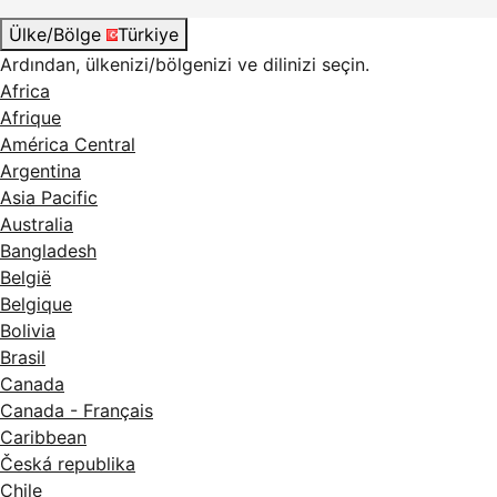
Ülke/Bölge
Türkiye
Ardından, ülkenizi/bölgenizi ve dilinizi seçin.
Africa
Afrique
América Central
Argentina
Asia Pacific
Australia
Bangladesh
België
Belgique
Bolivia
Brasil
Canada
Canada - Français
Caribbean
Česká republika
Chile