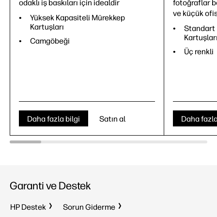
odaklı iş baskıları için idealdir
fotoğraflar b
ve küçük ofisl
Yüksek Kapasiteli Mürekkep
Kartuşları
Standart 
Kartuşlar
Camgöbeği
Üç renkli
Daha fazla bilgi
Satın al
Daha fazla
Garanti ve Destek
HP Destek
Sorun Giderme