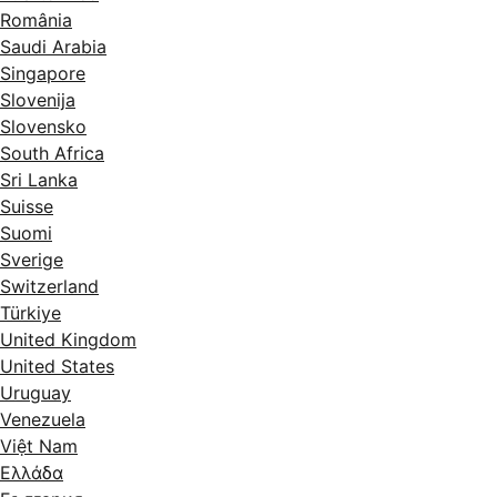
România
Saudi Arabia
Singapore
Slovenija
Slovensko
South Africa
Sri Lanka
Suisse
Suomi
Sverige
Switzerland
Türkiye
United Kingdom
United States
Uruguay
Venezuela
Việt Nam
Ελλάδα