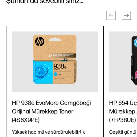
Şunları da sevebilirsiniz...
HP 938e EvoMore Camgöbeği
HP 654 Üç 
Orijinal Mürekkep Toneri
Mürekkep A
(4S6X9PE)
(7FP38UE)
Yüksek hacimli ve sürdürülebilirlik
Çeşitli günlü