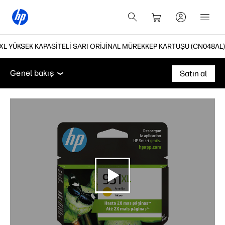
XL YÜKSEK KAPASITELI SARI ORIJINAL MÜREKKEP KARTUŞU (CN048AL)
Genel bakış
Özellikler
Destek
Genel bakış
Satın al
Genel bakış
Özellikler
Destek