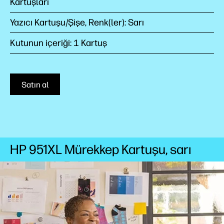
Kartuşları
Yazıcı Kartuşu/Şişe, Renk(ler): Sarı
Kutunun içeriği: 1 Kartuş
Satın al
HP 951XL Mürekkep Kartuşu, sarı