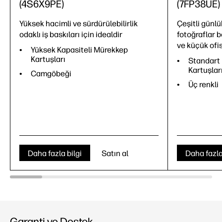
(4S6X9PE)
(7FP38UE)
Yüksek hacimli ve sürdürülebilirlik
Çeşitli günlü
odaklı iş baskıları için idealdir
fotoğraflar b
ve küçük ofisl
Yüksek Kapasiteli Mürekkep
Kartuşları
Standart 
Kartuşlar
Camgöbeği
Üç renkli
Daha fazla bilgi
Satın al
Daha fazla
Garanti ve Destek