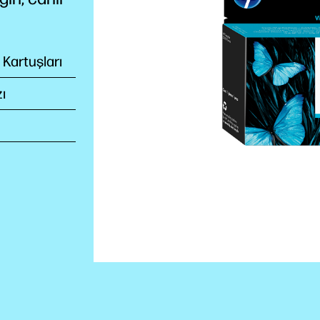
 Kartuşları
ı