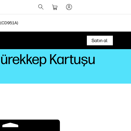
 (CD951A)
Satın al
Mürekkep Kartuşu