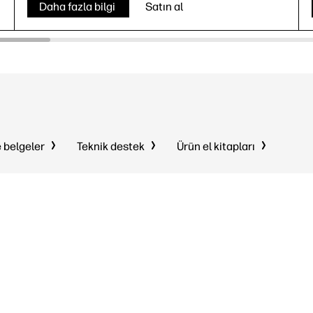
Daha fazla bilgi
Satın al
e belgeler
Teknik destek
Ürün el kitapları