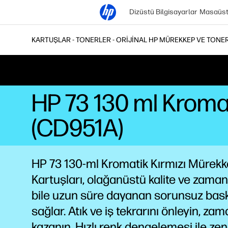
Dizüstü Bilgisayarlar
Masaüstü
KARTUŞLAR - TONERLER - ORIJINAL HP MÜREKKEP VE TONE
HP 73 130 ml Kroma
(CD951A)
HP 73 130-ml Kromatik Kırmızı Mürek
Kartuşları, olağanüstü kalite ve zama
bile uzun süre dayanan sorunsuz bask
sağlar. Atık ve iş tekrarını önleyin, za
kazanın. Hızlı renk dengelemesi ile zen