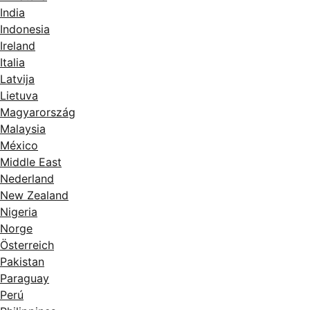
India
Indonesia
Ireland
Italia
Latvija
Lietuva
Magyarország
Malaysia
México
Middle East
Nederland
New Zealand
Nigeria
Norge
Österreich
Pakistan
Paraguay
Perú