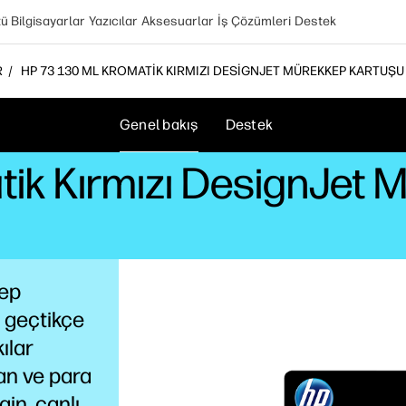
 Bilgisayarlar
Yazıcılar
Aksesuarlar
İş Çözümleri
Destek
R
HP 73 130 ML KROMATIK KIRMIZI DESIGNJET MÜREKKEP KARTUŞU
Genel bakış
Destek
tik Kırmızı DesignJet 
kep
n geçtikçe
ılar
man ve para
gin, canlı