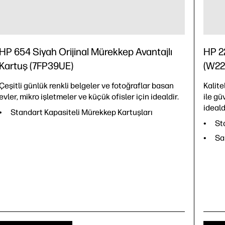
HP 654 Siyah Orijinal Mürekkep Avantajlı
HP 22
Kartuş (7FP39UE)
(W22
Çeşitli günlük renkli belgeler ve fotoğraflar basan
Kalite
evler, mikro işletmeler ve küçük ofisler için idealdir.
ile gü
ideald
Standart Kapasiteli Mürekkep Kartuşları
St
Sa