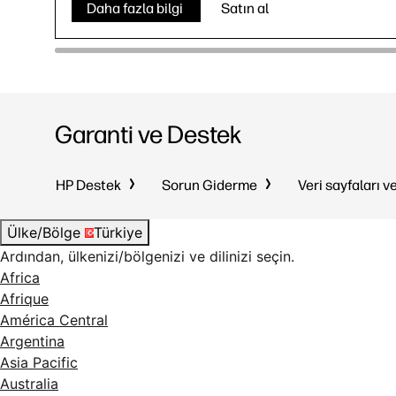
Daha fazla bilgi
Satın al
Garanti ve Destek
HP Destek
Sorun Giderme
Veri sayfaları v
Ülke/Bölge
Türkiye
Ardından, ülkenizi/bölgenizi ve dilinizi seçin.
Africa
Afrique
América Central
Argentina
Asia Pacific
Australia