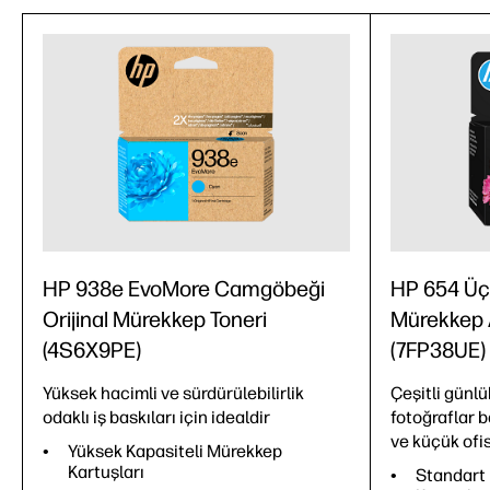
HP 938e EvoMore Camgöbeği
HP 654 Üç 
Orijinal Mürekkep Toneri
Mürekkep A
(4S6X9PE)
(7FP38UE)
Yüksek hacimli ve sürdürülebilirlik
Çeşitli günlü
odaklı iş baskıları için idealdir
fotoğraflar b
ve küçük ofisl
Yüksek Kapasiteli Mürekkep
Kartuşları
Standart 