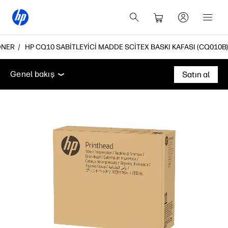
ONER
HP CQ10 SABITLEYICI MADDE SCITEX BASKI KAFASI (CQ010B)
Genel bakış
Destek
Genel bakış
Satın al
Genel bakış
Destek