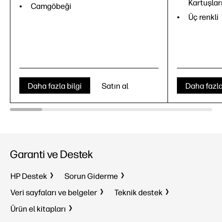
Kartuşlar
Camgöbeği
Üç renkli
Daha fazla bilgi
Satın al
Daha fazla
Garanti ve Destek
HP Destek
Sorun Giderme
Veri sayfaları ve belgeler
Teknik destek
Ürün el kitapları