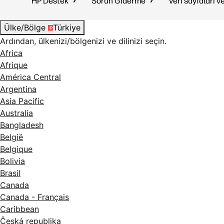
HP Destek
Sorun Giderme
Veri sayfaları v
Ülke/Bölge
Türkiye
Ardından, ülkenizi/bölgenizi ve dilinizi seçin.
Africa
Afrique
América Central
Argentina
Asia Pacific
Australia
Bangladesh
België
Belgique
Bolivia
Brasil
Canada
Canada - Français
Caribbean
Česká republika