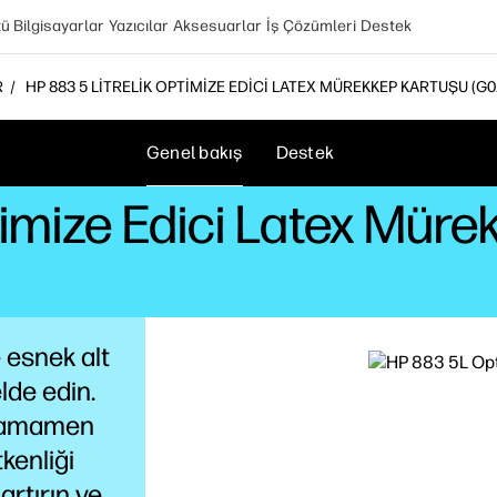
 Bilgisayarlar
Yazıcılar
Aksesuarlar
İş Çözümleri
Destek
R
HP 883 5 LITRELIK OPTIMIZE EDICI LATEX MÜREKKEP KARTUŞU (G0
Genel bakış
Destek
ptimize Edici Latex Mür
 esnek alt
lde edin.
 tamamen
kenliği
artırın ve