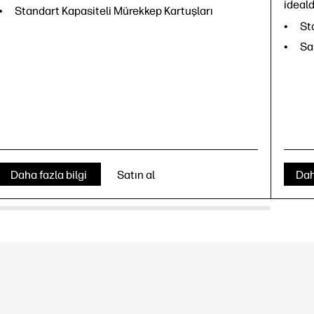
ideald
Standart Kapasiteli Mürekkep Kartuşları
St
Sa
Daha fazla bilgi
Satın al
Dah