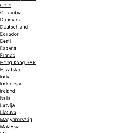
Chile
Colombia
Danmark
Deutschland
Ecuador
Eesti
España
France
Hong Kong SAR
Hrvatska
India
Indonesia
Ireland
Italia
Latvija
Lietuva
Magyarország
Malaysia