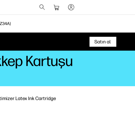
Z34A)
Satın al
ekkep Kartuşu