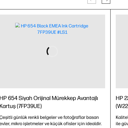
HP 654 Siyah Orijinal Mürekkep Avantajlı
HP 22
Kartuş (7FP39UE)
(W22
Çeşitli günlük renkli belgeler ve fotoğraflar basan
Kalite
evler, mikro işletmeler ve küçük ofisler için idealdir.
ile gü