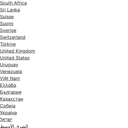
South Africa
Sri Lanka
Suisse
Suomi
Sverige
Switzerland
Türkiye
United Kingdom
United States
Uruguay
Venezuela
Việt Nam
Ελλάδα
България
Казахстан
Србија
Україна
ישראל
الشرق الأوسط