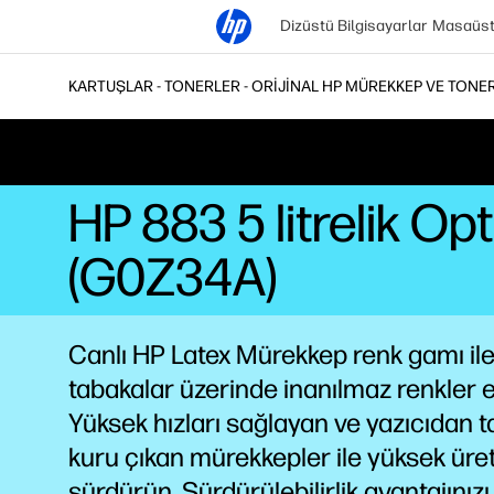
Dizüstü Bilgisayarlar
Masaüstü
KARTUŞLAR - TONERLER - ORIJINAL HP MÜREKKEP VE TONE
HP 883 5 litrelik O
(G0Z34A)
Canlı HP Latex Mürekkep renk gamı ile
tabakalar üzerinde inanılmaz renkler e
Yüksek hızları sağlayan ve yazıcıdan
kuru çıkan mürekkepler ile yüksek üret
sürdürün. Sürdürülebilirlik avantajınızı 