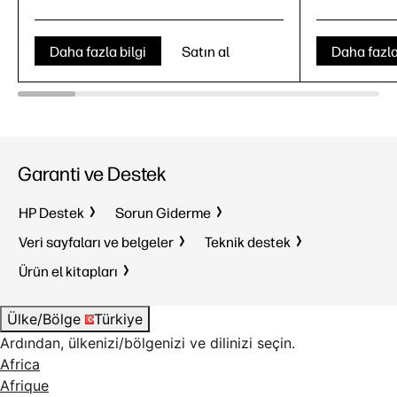
Daha fazla bilgi
Satın al
Daha fazla
Garanti ve Destek
HP Destek
Sorun Giderme
Veri sayfaları ve belgeler
Teknik destek
Ürün el kitapları
Ülke/Bölge
Türkiye
Ardından, ülkenizi/bölgenizi ve dilinizi seçin.
Africa
Afrique