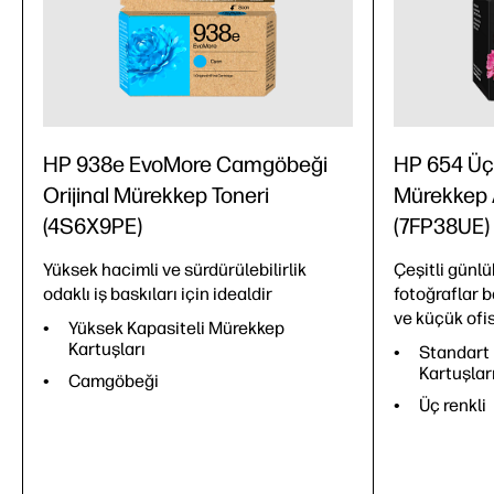
HP 938e EvoMore Camgöbeği
HP 654 Üç 
Orijinal Mürekkep Toneri
Mürekkep A
(4S6X9PE)
(7FP38UE)
Yüksek hacimli ve sürdürülebilirlik
Çeşitli günlü
odaklı iş baskıları için idealdir
fotoğraflar b
ve küçük ofisl
Yüksek Kapasiteli Mürekkep
Kartuşları
Standart 
Kartuşlar
Camgöbeği
Üç renkli