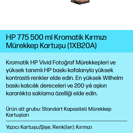
HP 775 500 ml Kromatik Kırmızı
Mürekkep Kartuşu (1XB20A)
Kromatik HP Vivid Fotoğraf Mürekkepleri ve
yüksek tanımlı HP baskı kafalarıyla yüksek
kontrastlı renkler elde
edin.
En yüksek Wilhelm
baskı kalıcılık
dereceleri
ve 200 yılı aşkın
karanlıkta saklama özelliği elde
edin.
Ürün alt grubu: Standart Kapasiteli Mürekkep
Kartuşları
Yazıcı Kartuşu/Şişe, Renk(ler): Kırmızı