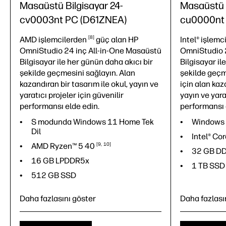
Masaüstü Bilgisayar 24-
Masaüstü B
cv0003nt PC (D61ZNEA)
cu0000nt
8
AMD
işlemcilerden
güç alan HP
Intel®
işlemc
OmniStudio 24 inç All-in-One Masaüstü
OmniStudio 
Bilgisayar ile her günün daha akıcı bir
Bilgisayar il
şekilde geçmesini sağlayın. Alan
şekilde geçm
kazandıran bir tasarım ile okul, yayın ve
için alan kaz
yaratıcı projeler için güvenilir
yayın ve yara
performansı elde edin.
performansı 
S modunda Windows 11 Home Tek
Windows 
Dil
Intel® Co
AMD Ryzen™ 5
40
9
10
32 GB D
16 GB LPDDR5x
1 TB SSD
512 GB SSD
Daha fazlasını göster
Daha fazlası