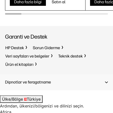
Daha fazla bilgi
Satın al
Daha fazla
8
Garanti ve Destek
Windows 
HP Destek
Sorun Giderme
S modunda Windows 11 Home Tek
Intel® Co
Dil
Veri sayfaları ve belgeler
Teknik destek
32 GB D
AMD Ryzen™ 5
40
9
10
Ürün el kitapları
1 TB SSD
16 GB LPDDR5x
23.8" FH
512 GB SSD
Dipnotlar ve feragatname
23.8" FHD
Ülke/Bölge
Türkiye
Ardından, ülkenizi/bölgenizi ve dilinizi seçin.
Africa