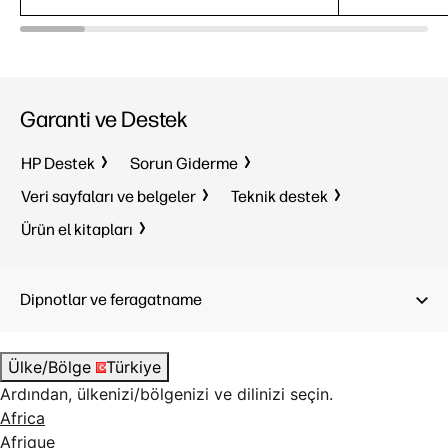
8
Garanti ve Destek
Windows 
HP Destek
Sorun Giderme
S modunda Windows 11 Home Tek
Intel® Co
Dil
Veri sayfaları ve belgeler
Teknik destek
32 GB D
AMD Ryzen™ 5
40
9
10
Ürün el kitapları
1 TB SSD
16 GB LPDDR5x
23.8" FH
512 GB SSD
Dipnotlar ve feragatname
23.8" FHD
Ülke/Bölge
Türkiye
Ardından, ülkenizi/bölgenizi ve dilinizi seçin.
Africa
Afrique