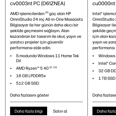
cv0003nt PC (D61ZNEA)
cu0000nt
8
AMD
işlemcilerden
güç alan HP
Intel®
işlemc
OmniStudio 24 inç All-in-One Masaüstü
OmniStudio 
Bilgisayar ile her günün daha akıcı bir
Bilgisayar il
şekilde geçmesini sağlayın. Alan
şekilde geçm
kazandıran bir tasarım ile okul, yayın ve
için alan kaz
yaratıcı projeler için güvenilir
yayın ve yara
performansı elde edin.
performansı 
S modunda Windows 11 Home Tek
Windows 
Dil
Intel® Co
AMD Ryzen™ 5
40
9
10
32 GB D
16 GB LPDDR5x
1 TB SSD
512 GB SSD
Daha fazlasını göster
Daha fazlası
Daha fazla bilgi
Satın al
Daha fazla