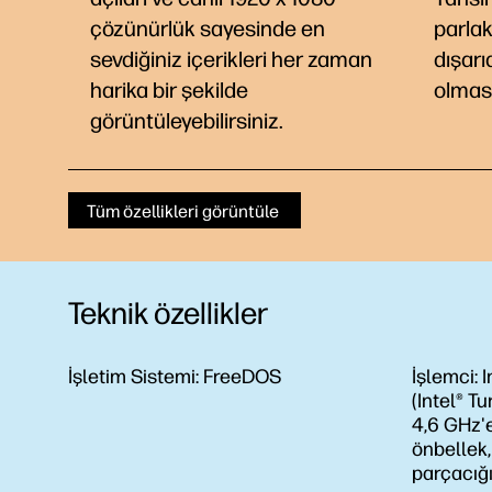
çözünürlük sayesinde en
parlak
sevdiğiniz içerikleri her zaman
dışar
harika bir şekilde
olması
görüntüleyebilirsiniz.
Tüm özellikleri görüntüle
Teknik özellikler
İşletim Sistemi:
FreeDOS
İşlemci:
I
(Intel® Tu
4,6 GHz'
önbellek,
parçacığı