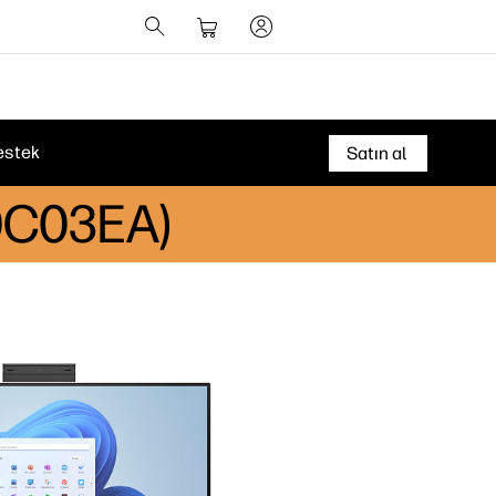
estek
Satın al
80C03EA)