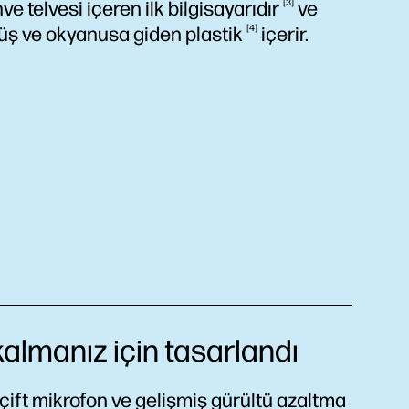
e telvesi içeren ilk
bilgisayarıdır
3
ve
müş ve okyanusa giden
plastik
4
içerir.
kalmanız için tasarlandı
çift mikrofon ve gelişmiş gürültü azaltma