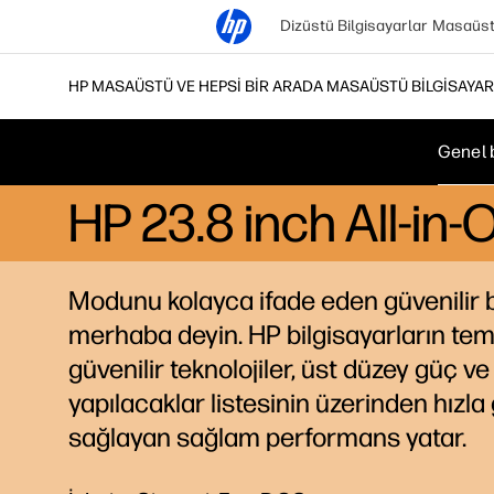
Dizüstü Bilgisayarlar
Masaüstü
HP MASAÜSTÜ VE HEPSI BIR ARADA MASAÜSTÜ BILGISAYA
Genel 
HP 23.8 inch All-i
Modunu kolayca ifade eden güvenilir b
merhaba deyin. HP bilgisayarların te
güvenilir teknolojiler, üst düzey güç ve
yapılacaklar listesinin üzerinden hızl
sağlayan sağlam performans yatar.