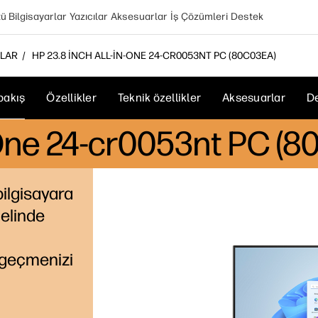
 Bilgisayarlar
Yazıcılar
Aksesuarlar
İş Çözümleri
Destek
RLAR
HP 23.8 INCH ALL-IN-ONE 24-CR0053NT PC (80C03EA)
bakış
Özellikler
Teknik özellikler
Aksesuarlar
D
n-One 24-cr0053nt PC (
ilgisayara
melinde
a geçmenizi