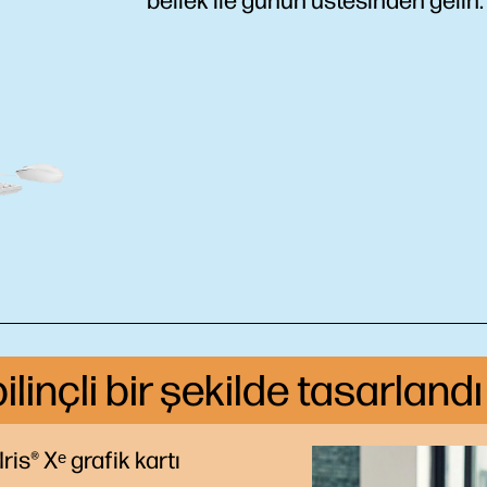
bellek ile günün üstesinden gelin.
inçli bir şekilde tasarlandı
 Iris® Xᵉ grafik kartı