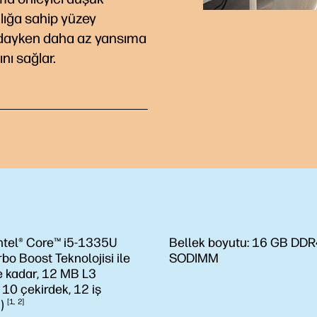
lığa sahip yüzey
ıdayken daha az yansıma
nı sağlar.
ntel® Core™ i5-1335U
Bellek boyutu:
16 GB DDR
rbo Boost Teknolojisi ile
SODIMM
e kadar, 12 MB L3
 10 çekirdek, 12 iş
)
1
2