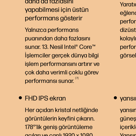
daha da fazlasını
Yaratı
yapabilmesi için üstün
eğlenc
performans gösterir
perfor
Yalnızca performans
dizüst
puanından daha fazlasını
kolayl
sunar. 13. Nesil Intel® Core™
perfor
İşlemciler gerçek dünya bilgi
görsel
işlem performansını artırır ve
çok daha verimli çoklu görev
7
performansı
sunar.
FHD IPS ekran
yansı
Her açıdan kristal netliğinde
yansım
görüntülerin keyfini çıkarın.
güneşi
178°'lik geniş görüntüleme
içerikl
açıları ve canlı 1920 x 1080
Yansı