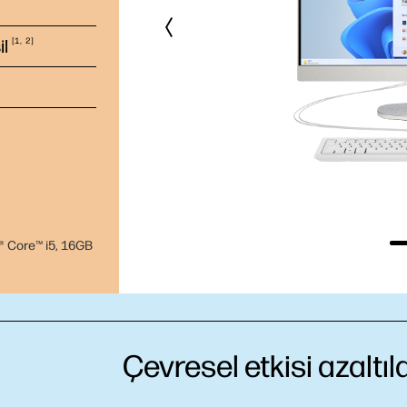
il
1
2
l® Core™ i5, 16GB
Çevresel etkisi azaltı