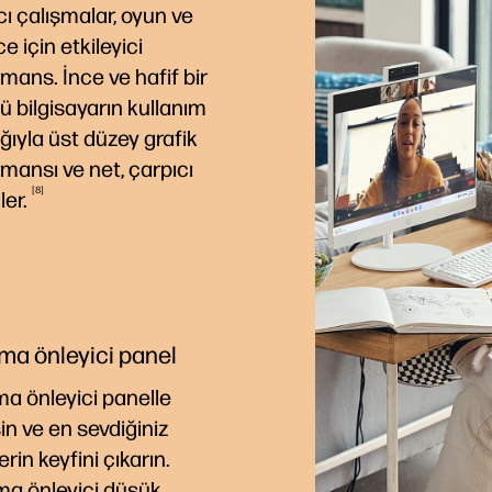
cı çalışmalar, oyun ve
e için etkileyici
mans. İnce ve hafif bir
ü bilgisayarın kullanım
ığıyla üst düzey grafik
mansı ve net, çarpıcı
8
ler.
ma önleyici panel
a önleyici panelle
n ve en sevdiğiniz
erin keyfini çıkarın.
ma önleyici düşük