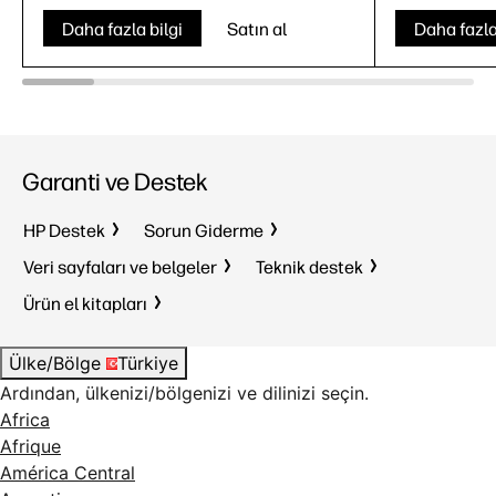
Daha fazla bilgi
Satın al
Daha fazla
Garanti ve Destek
HP Destek
Sorun Giderme
Veri sayfaları ve belgeler
Teknik destek
Ürün el kitapları
Ülke/Bölge
Türkiye
Ardından, ülkenizi/bölgenizi ve dilinizi seçin.
Africa
Afrique
América Central