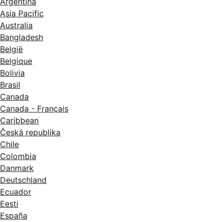
Argentina
Asia Pacific
Australia
Bangladesh
België
Belgique
Bolivia
Brasil
Canada
Canada - Français
Caribbean
Česká republika
Chile
Colombia
Danmark
Deutschland
Ecuador
Eesti
España