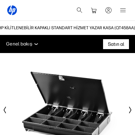
HP KILITLENEBILIR KAPAKLI STANDART HIZMET YAZAR KASA (QT458AA)
Genel bakış
Teknik özellikler
Destek
Genel bakış
Satın al
Genel bakış
Teknik özellikler
Destek