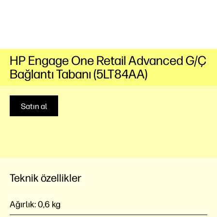
HP Engage One Retail Advanced G/Ç
Bağlantı Tabanı (5LT84AA)
Satın al
Teknik özellikler
Ağırlık:
0,6 kg