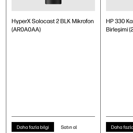
HyperX Solocast 2 BLK Mikrofon
HP 330 Ka
(AR0A0AA)
Birleşimi 
Daha fazla bilgi
Satın al
Daha fazla