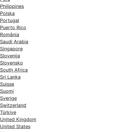
Philippines
Polska
Portugal
Puerto Rico
România
Saudi Arabia
Singapore
Slovenija
Slovensko
South Africa
Sri Lanka
Suisse
Suomi
Sverige
Switzerland
Türkiye
United Kingdom
United States