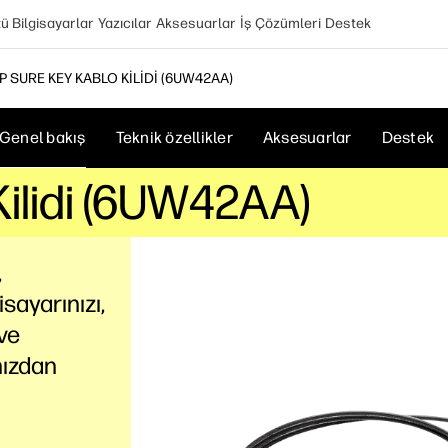
 Bilgisayarlar
Yazıcılar
Aksesuarlar
İş Çözümleri
Destek
P SURE KEY KABLO KILIDI (6UW42AA)
Genel bakış
Teknik özellikler
Aksesuarlar
Destek
Kilidi (6UW42AA)
,
isayarınızı,
ve
nızdan