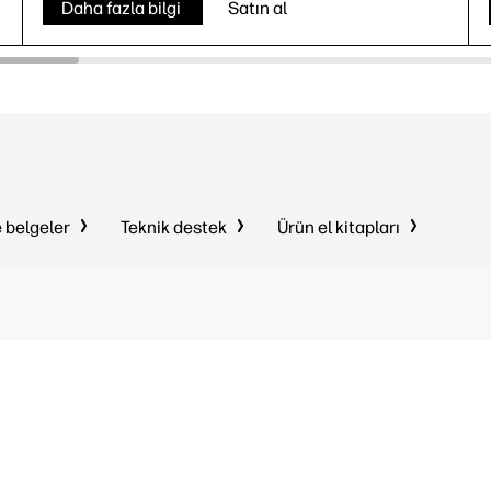
Daha fazla bilgi
Satın al
e belgeler
Teknik destek
Ürün el kitapları