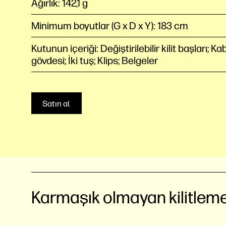
Ağırlık: 142,1 g
Minimum boyutlar (G x D x Y): 183 cm
Kutunun içeriği: Değiştirilebilir kilit başları; Kab
gövdesi; İki tuş; Klips; Belgeler
Satın al
Karmaşık olmayan kilitlem