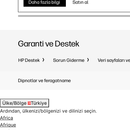
Daha fazla bilgi
Satın al
Garanti ve Destek
HP Destek
Sorun Giderme
Veri sayfaları v
Dipnotlar ve feragatname
Ülke/Bölge
Türkiye
Ardından, ülkenizi/bölgenizi ve dilinizi seçin.
Africa
Afrique