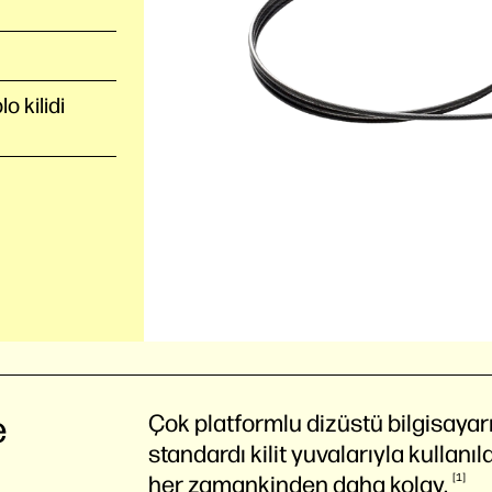
lo kilidi
e
Çok platformlu dizüstü bilgisayarı
standardı kilit yuvalarıyla kullanıl
her zamankinden daha
kolay.
1