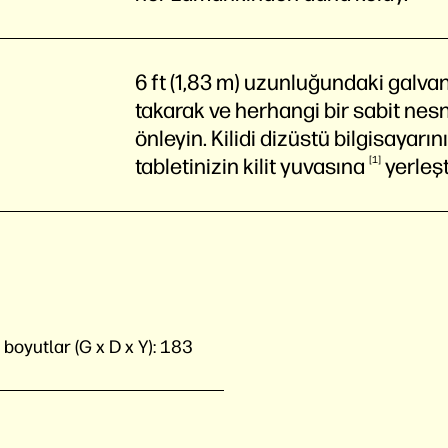
6 ft (1,83 m) uzunluğundaki galvaniz
takarak ve herhangi bir sabit nesne
önleyin. Kilidi dizüstü bilgisayar
tabletinizin kilit
yuvasına
1
yerleşt
oyutlar (G x D x Y):
183