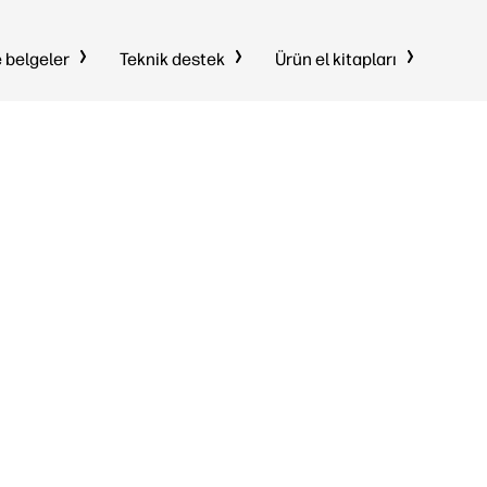
e belgeler
Teknik destek
Ürün el kitapları