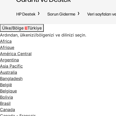
HP Destek
Sorun Giderme
Veri sayfaları v
Ülke/Bölge
Türkiye
Ardından, ülkenizi/bölgenizi ve dilinizi seçin.
Africa
Afrique
América Central
Argentina
Asia Pacific
Australia
Bangladesh
België
Belgique
Bolivia
Brasil
Canada
Canada - Français