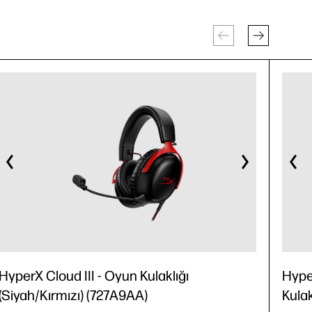
HyperX Cloud III - Oyun Kulaklığı
Hype
(Siyah/Kırmızı) (727A9AA)
Kulak