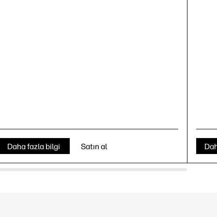
Daha fazla bilgi
Satın al
Dah