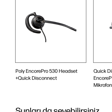
Poly EncorePro 530 Headset
Quick Di
+Quick Disconnect
EncorePr
Mikrofon
Şunları da sevebilirsiniz...