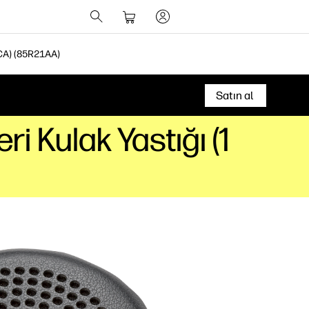
A) (85R21AA)
Satın al
 Kulak Yastığı (1