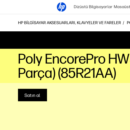
Dizüstü Bilgisayarlar
Masaüstü
HP BILGISAYAR AKSESUARLARI, KLAVYELER VE FARELER
P
Poly EncorePro HW5
Parça) (85R21AA)
Satın al