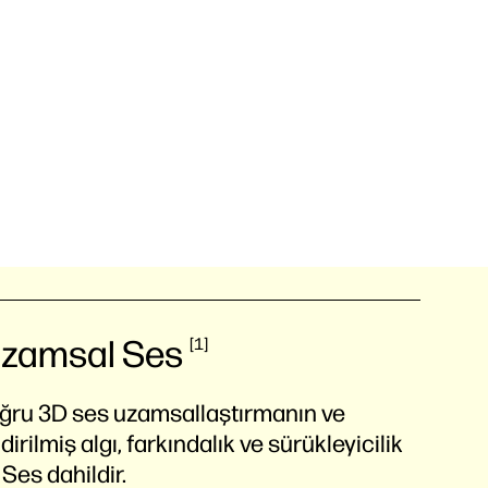
Uzamsal
Ses
1
oğru 3D ses uzamsallaştırmanın ve
rilmiş algı, farkındalık ve sürükleyicilik
es dahildir.