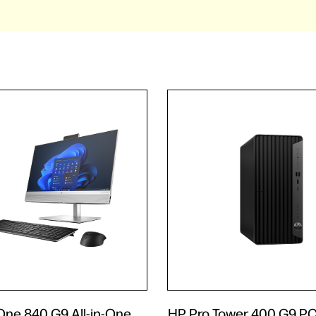
One 840 G9 All-in-One
HP Pro Tower 400 G9 PC