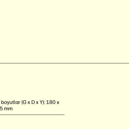
oyutlar (G x D x Y):
180 x
95 mm