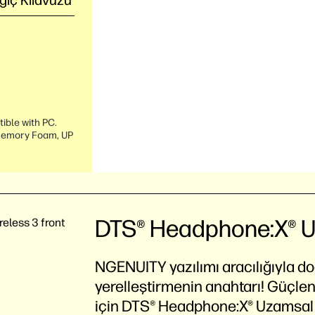
gıç Kılavuzu
ible with PC.
 Memory Foam, UP
DTS® Headphone:X® 
NGENUITY yazılımı aracılığıyla d
yerelleştirmenin anahtarı! Güçlendi
için DTS® Headphone:X® Uzamsal S