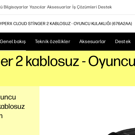
 Bilgisayarlar
Yazıcılar
Aksesuarlar
İş Çözümleri
Destek
YPERX CLOUD STINGER 2 KABLOSUZ - OYUNCU KULAKLIĞI (676A2AA)
Genel bakış
Teknik özellikler
Aksesuarlar
Destek
r 2 kablosuz - Oyuncu 
yuncu
 kablosuz
m