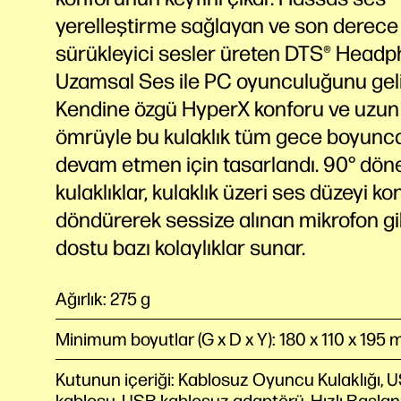
yerelleştirme sağlayan ve son derece
sürükleyici sesler üreten DTS® Headp
Uzamsal
Ses
ile PC oyunculuğunu geliş
Kendine özgü HyperX konforu ve uzun 
ömrüyle bu kulaklık tüm gece boyunc
devam etmen için tasarlandı. 90° dön
kulaklıklar, kulaklık üzeri ses düzeyi ko
döndürerek sessize alınan mikrofon g
dostu bazı kolaylıklar sunar.
Ağırlık: 275 g
Minimum boyutlar (G x D x Y): 180 x 110 x 195
Kutunun içeriği: Kablosuz Oyuncu Kulaklığı, U