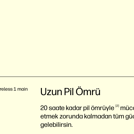
Uzun Pil Ömrü
20 saate kadar pil
ömrüyle
2
mücad
etmek zorunda kalmadan tüm güc
gelebilirsin.