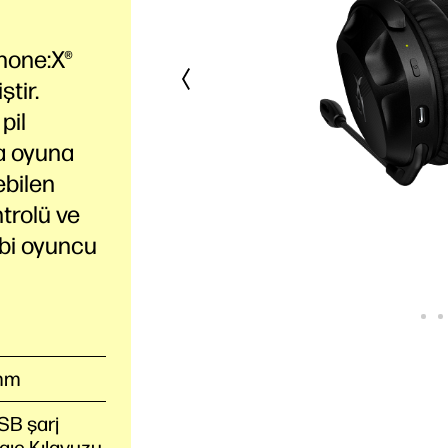
hone:X®
tir.
pil
a oyuna
ebilen
ntrolü ve
ibi oyuncu
 mm
SB şarj