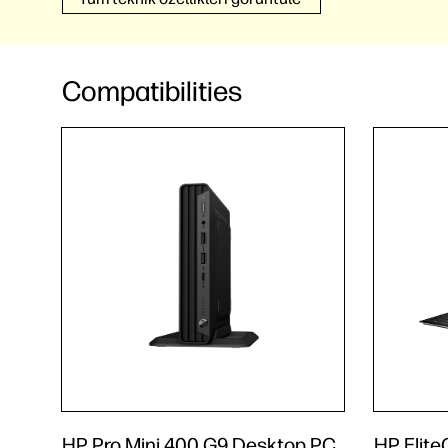
Compatibilities
HP Pro Mini 400 G9 Desktop PC
HP Elite