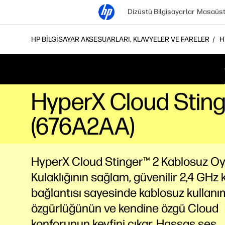
Dizüstü Bilgisayarlar
Masaüstü
HP BILGISAYAR AKSESUARLARI, KLAVYELER VE FARELER
H
HyperX Cloud Stinge
(676A2AA)
HyperX Cloud Stinger™ 2 Kablosuz O
Kulaklığının sağlam, güvenilir 2,4 GHz
bağlantısı sayesinde kablosuz kullanı
özgürlüğünün ve kendine özgü Cloud
konforunun keyfini çıkar. Hassas ses