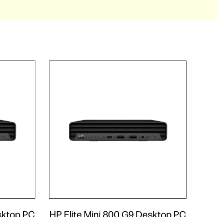
sktop PC
HP Elite Mini 800 G9 Desktop PC