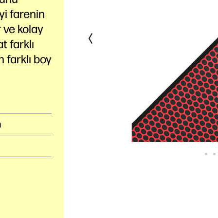
yi farenin
r ve kolay
t farklı
n farklı boy
m