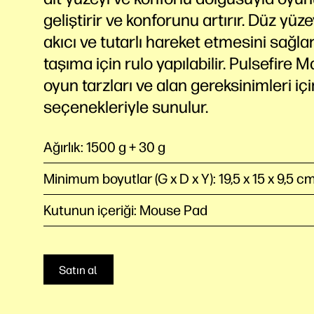
geliştirir ve konforunu artırır. Düz yüze
akıcı ve tutarlı hareket etmesini sağla
taşıma için rulo yapılabilir. Pulsefire Ma
oyun tarzları ve alan gereksinimleri içi
seçenekleriyle sunulur.
Ağırlık: 1500 g + 30 g
Minimum boyutlar (G x D x Y): 19,5 x 15 x 9,5 c
Kutunun içeriği: Mouse Pad
Satın al