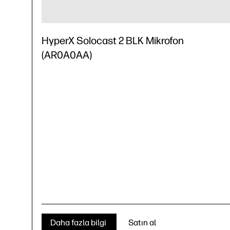
HyperX Solocast 2 BLK Mikrofon
(AR0A0AA)
Daha fazla bilgi
Satın al