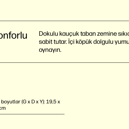
onforlu
Dokulu kauçuk taban zemine sıkı
sabit tutar. İçi köpük dolgulu y
oynayın.
oyutlar (G x D x Y):
19,5 x
 cm