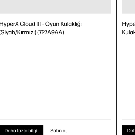
HyperX Cloud III - Oyun Kulaklığı
Hype
(Siyah/Kırmızı) (727A9AA)
Kulak
Daha fazla bilgi
Satın al
Dah