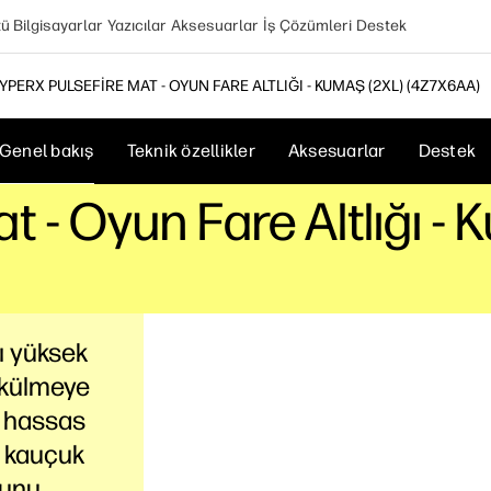
 Bilgisayarlar
Yazıcılar
Aksesuarlar
İş Çözümleri
Destek
YPERX PULSEFIRE MAT - OYUN FARE ALTLIĞI - KUMAŞ (2XL) (4Z7X6AA)
Genel bakış
Teknik özellikler
Aksesuarlar
Destek
t - Oyun Fare Altlığı - 
ı yüksek
ökülmeye
ve hassas
z kauçuk
nunu