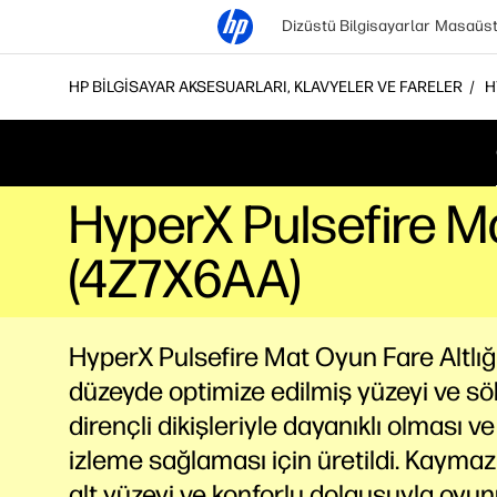
Dizüstü Bilgisayarlar
Masaüstü
HP BILGISAYAR AKSESUARLARI, KLAVYELER VE FARELER
H
HyperX Pulsefire Ma
(4Z7X6AA)
HyperX Pulsefire Mat Oyun Fare Altlığ
düzeyde optimize edilmiş yüzeyi ve s
dirençli dikişleriyle dayanıklı olması 
izleme sağlaması için üretildi. Kayma
alt yüzeyi ve konforlu dolgusuyla oyu