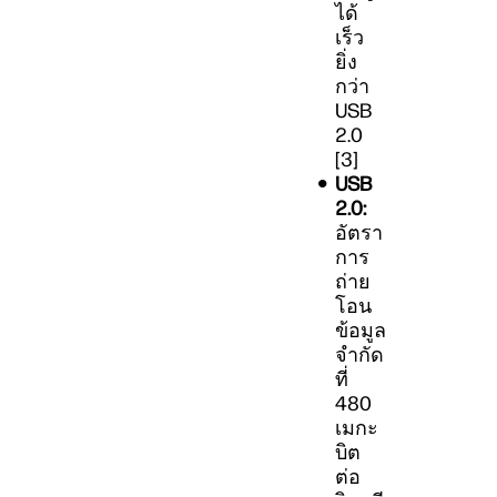
ได้
เร็ว
ยิ่ง
กว่า
USB
2.0
[3]
USB
2.0:
อัตรา
การ
ถ่าย
โอน
ข้อมูล
จำกัด
ที่
480
เมกะ
บิต
ต่อ