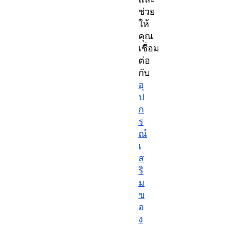
ช่วย
ให้
คุณ
เชื่อม
ต่อ
กับ
อุ
ป
ก
ร
ณ์
เ
ส
ริ
ม
ข
อ
ง