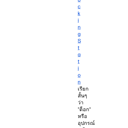
c
k
i
n
g
S
t
a
t
i
o
n
เรียก
สั้นๆ
ว่า
"ด็อก"
หรือ
อุปกรณ์