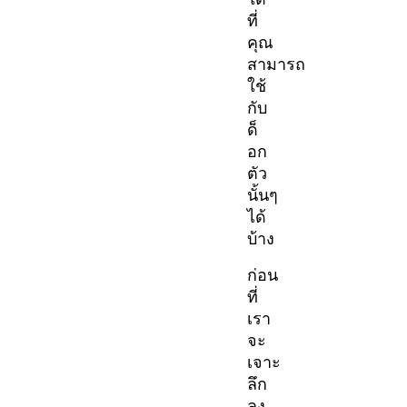
ที่
คุณ
สามารถ
ใช้
กับ
ด็
อก
ตัว
นั้นๆ
ได้
บ้าง
ก่อน
ที่
เรา
จะ
เจาะ
ลึก
ลง