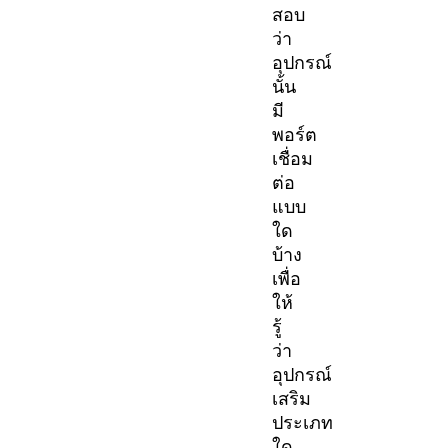
สอบ
ว่า
อุปกรณ์
นั้น
มี
พอร์ต
เชื่อม
ต่อ
แบบ
ใด
บ้าง
เพื่อ
ให้
รู้
ว่า
อุปกรณ์
เสริม
ประเภท
ใด