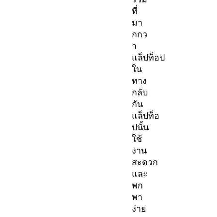
ที่
มา
กกว
า
แล็ปท็อป
ใน
ทาง
กลับ
กัน
แล็ปท็อ
ปนั้น
ใช้
งาน
สะดวก
และ
พก
พา
ง่าย