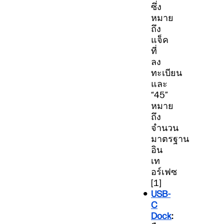
ซึ่ง
หมาย
ถึง
แจ็ค
ที่
ลง
ทะเบียน
และ
“45”
หมาย
ถึง
จำนวน
มาตรฐาน
อิน
เท
อร์เฟซ
[1]
USB-
C
Dock
: