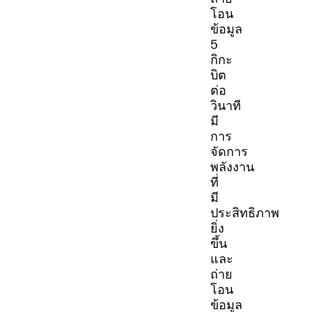
โอน
ข้อมูล
5
กิกะ
บิต
ต่อ
วินาที
มี
การ
จัดการ
พลังงาน
ที่
มี
ประสิทธิภาพ
ยิ่ง
ขึ้น
และ
ถ่าย
โอน
ข้อมูล