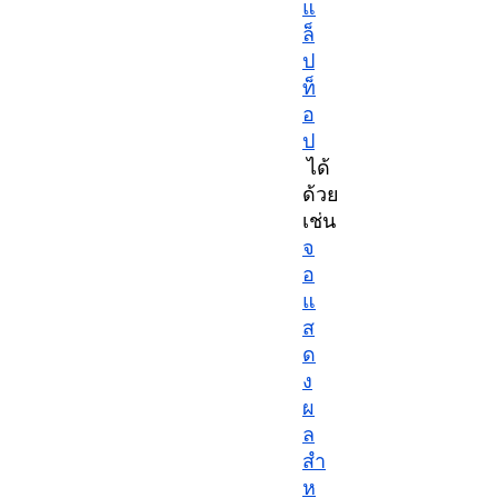
แ
ล็
ป
ท็
อ
ป
ได้
ด้วย
เช่น
จ
อ
แ
ส
ด
ง
ผ
ล
สำ
ห