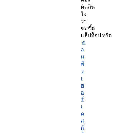
ตัดสิน
ใจ
ว่า
จะ ซื้อ
แล็ปท็อป หรือ
ค
อ
ม
พิ
ว
เ
ต
อ
ร์
เ
ด
ส
ก์