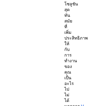
โซลูชัน
สุด
ทัน
สมัย
ที่
เพิ่ม
ประสิทธิภาพ
ให้
กับ
การ
ทำงาน
ของ
คุณ
เป็น
อะไร
ไป
ไม่
ได้