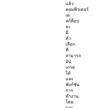
แล้ว
คอมพิวเตอร์
เด
สก์ท็อป
จะ
มี
ตัว
เลือก
ที่
สามารถ
อัป
เกรด
ได้
และ
ฟังก์ชัน
การ
ทำงาน
โดย
รวม