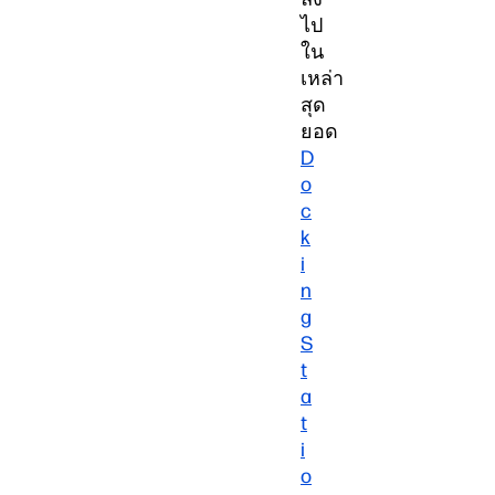
ไป
ใน
เหล่า
สุด
ยอด
D
o
c
k
i
n
g
S
t
a
t
i
o