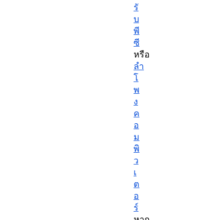
รั
บ
พี
ซี
หรือ
ลำ
โ
พ
ง
ค
อ
ม
พิ
ว
เ
ต
อ
ร์
หาก