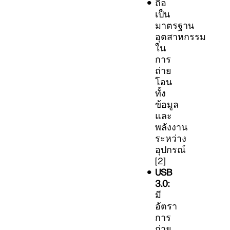
ถือ
เป็น
มาตรฐาน
อุตสาหกรรม
ใน
การ
ถ่าย
โอน
ทั้ง
ข้อมูล
และ
พลังงาน
ระหว่าง
อุปกรณ์
[2]
USB
3.0:
มี
อัตรา
การ
ถ่าย