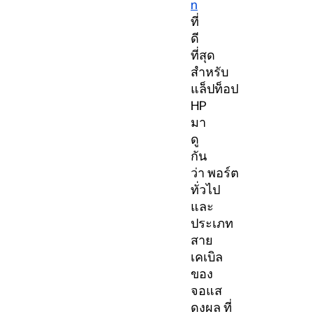
n
ที่
ดี
ที่สุด
สำหรับ
แล็ปท็อป
HP
มา
ดู
กัน
ว่า พอร์ต
ทั่วไป
และ
ประเภท
สาย
เคเบิล
ของ
จอแส
ดงผล ที่