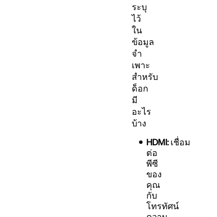
ระบุ
ไว้
ใน
ข้อมูล
จำ
เพาะ
สำหรับ
ด็อก
มี
อะไร
บ้าง
HDMI:
เชื่อม
ต่อ
พีซี
ของ
คุณ
กับ
โทรทัศน์