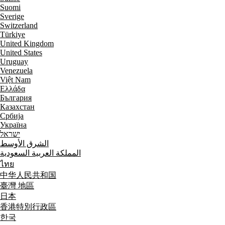
Suomi
Sverige
Switzerland
Türkiye
United Kingdom
United States
Uruguay
Venezuela
Việt Nam
Ελλάδα
България
Казахстан
Србија
Україна
ישראל
الشرق الأوسط
المملكة العربية السعودية
ไทย
中华人民共和国
臺灣 地區
日本
香港特別行政區
한국