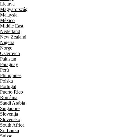
Lietuva
Magyarország
Malaysia
México
Middle East
Nederland
New Zealand
Nigeria
Norge
Österreich
Pakistan
Paraguay
Perú
Philippines
Polska
Portugal
Puerto Rico
România
Saudi Arabia
Singapore
Slovenija
Slovensko
South Africa
Sri Lanka
Suisse