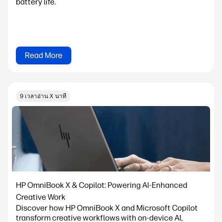
battery life.
Read More
9 เวลาอ่าน X นาที
HP OmniBook X & Copilot: Powering AI-Enhanced
Creative Work
Discover how HP OmniBook X and Microsoft Copilot
transform creative workflows with on-device AI,