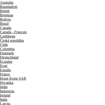
Australia
Bangladesh
België
Belgique
Bolivia
Brasil
Canada
Canada - Français
Caribbean
Česká republika
Chile
Colombia
Danmark
Deutschland
Ecuador
Eesti
España
France
Hong Kong SAR
Hrvatska
India
Indonesia
Ireland
Italia
Latvija