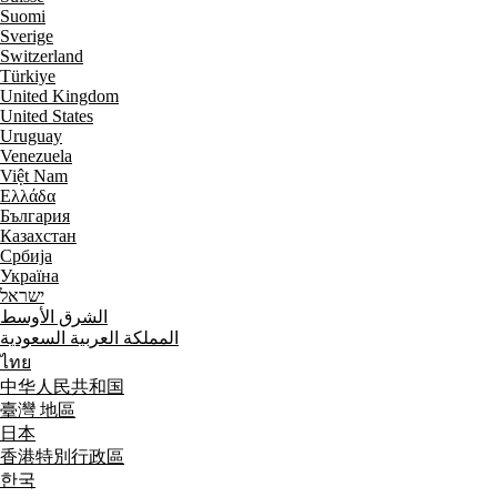
Suomi
Sverige
Switzerland
Türkiye
United Kingdom
United States
Uruguay
Venezuela
Việt Nam
Ελλάδα
България
Казахстан
Србија
Україна
ישראל
الشرق الأوسط
المملكة العربية السعودية
ไทย
中华人民共和国
臺灣 地區
日本
香港特別行政區
한국