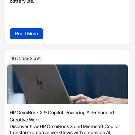
battery life.
Read More
9 เวลาอ่าน X นาที
HP OmniBook X & Copilot: Powering AI-Enhanced
Creative Work
Discover how HP OmniBook X and Microsoft Copilot
transform creative workflows with on-device AI,