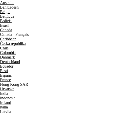
Australia
Bangladesh
België
Belgique
Bolivia
Brasil
Canada
Canada - Français
Caribbean
Česká republika
Chile
Colombia
Danmark
Deutschland
Ecuador
Eesti
España
France
Hong Kong SAR
Hrvatska
India
Indonesia
Ireland
Italia
Latvija