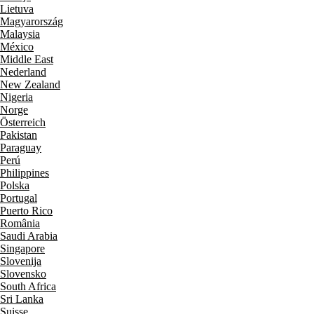
Lietuva
Magyarország
Malaysia
México
Middle East
Nederland
New Zealand
Nigeria
Norge
Österreich
Pakistan
Paraguay
Perú
Philippines
Polska
Portugal
Puerto Rico
România
Saudi Arabia
Singapore
Slovenija
Slovensko
South Africa
Sri Lanka
Suisse