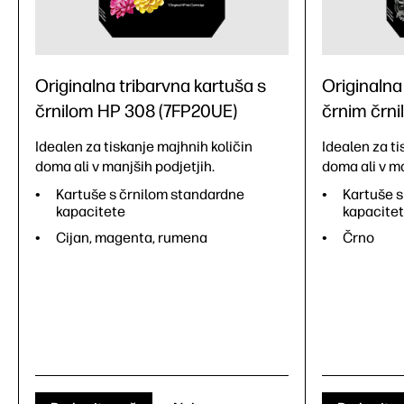
Originalna tribarvna kartuša s
Originalna
črnilom HP 308 (7FP20UE)
črnim črni
Idealen za tiskanje majhnih količin
Idealen za ti
doma ali v manjših podjetjih.
doma ali v ma
Kartuše s črnilom standardne
Kartuše s
kapacitete
kapacite
Cijan, magenta, rumena
Črno