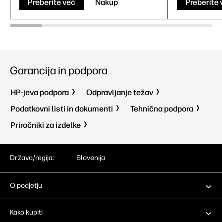
Preberite več
Nakup
Preberite 
Garancija in podpora
HP-jeva podpora
Odpravljanje težav
Podatkovni listi in dokumenti
Tehnična podpora
Priročniki za izdelke
Država/regija:
Slovenija
O podjetju
Kako kupiti