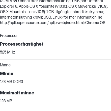
ROM-/DVD-enhet eller internetanslutning, USB-port, Internet
Explorer 8. Apple OS X Yosemite (v10.10), OS X Mavericks (v10.9),
OS X Mountain Lion (v10.8); 1 GB tillgängligt hårddiskutrymme;
Internetanslutning krävs; USB. Linux (för mer information, se
http://hplipopensource.com/hplip-web/index.html) Chrome OS
Processor
Processorhastighet
525 MHz
Minne
Minne
128 MB DDR3
Maximalt minne
128 MB