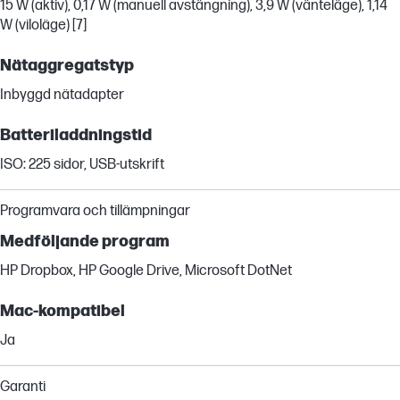
15 W (aktiv), 0,17 W (manuell avstängning), 3,9 W (vänteläge), 1,14
W (viloläge) [7]
Nätaggregatstyp
Inbyggd nätadapter
Batteriladdningstid
ISO: 225 sidor, USB-utskrift
Programvara och tillämpningar
Medföljande program
HP Dropbox, HP Google Drive, Microsoft DotNet
Mac-kompatibel
Ja
Garanti