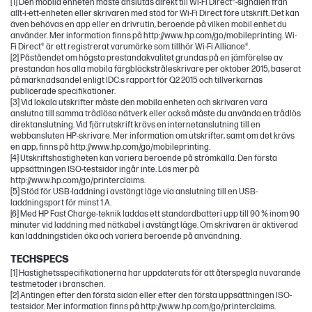
[1] Den mobila enheten måste anslutas direkt till Wi-Fi Direct®-signalen från
allt-i-ett-enheten eller skrivaren med stöd för Wi-Fi Direct före utskrift. Det kan
även behövas en app eller en drivrutin, beroende på vilken mobil enhet du
använder. Mer information finns på http://www.hp.com/go/mobileprinting. Wi-
Fi Direct® är ett registrerat varumärke som tillhör Wi-Fi Alliance®.
[2] Påståendet om högsta prestandakvalitet grundas på en jämförelse av
prestandan hos alla mobila färgbläckstråleskrivare per oktober 2015, baserat
på marknadsandel enligt IDC:s rapport för Q2 2015 och tillverkarnas
publicerade specifikationer.
[3] Vid lokala utskrifter måste den mobila enheten och skrivaren vara
anslutna till samma trådlösa nätverk eller också måste du använda en trådlös
direktanslutning. Vid fjärrutskrift krävs en internetanslutning till en
webbansluten HP-skrivare. Mer information om utskrifter, samt om det krävs
en app, finns på http://www.hp.com/go/mobileprinting.
[4] Utskriftshastigheten kan variera beroende på strömkälla. Den första
uppsättningen ISO-testsidor ingår inte. Läs mer på
http://www.hp.com/go/printerclaims.
[5] Stöd för USB-laddning i avstängt läge via anslutning till en USB-
laddningsport för minst 1 A.
[6] Med HP Fast Charge-teknik laddas ett standardbatteri upp till 90 % inom 90
minuter vid laddning med nätkabel i avstängt läge. Om skrivaren är aktiverad
kan laddningstiden öka och variera beroende på användning.
TECHSPECS
[1] Hastighetsspecifikationerna har uppdaterats för att återspegla nuvarande
testmetoder i branschen.
[2] Antingen efter den första sidan eller efter den första uppsättningen ISO-
testsidor. Mer information finns på http://www.hp.com/go/printerclaims.