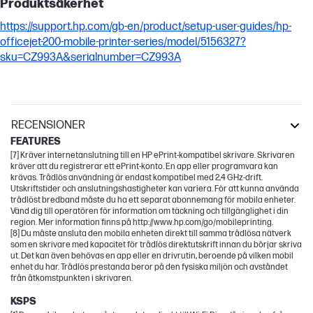
Produktsäkerhet
https://support.hp.com/gb-en/product/setup-user-guides/hp-
officejet-200-mobile-printer-series/model/5156327?
sku=CZ993A&serialnumber=CZ993A
RECENSIONER
FEATURES
[7] Kräver internetanslutning till en HP ePrint-kompatibel skrivare. Skrivaren
kräver att du registrerar ett ePrint-konto. En app eller programvara kan
krävas. Trådlös användning är endast kompatibel med 2,4 GHz-drift.
Utskriftstider och anslutningshastigheter kan variera. För att kunna använda
trådlöst bredband måste du ha ett separat abonnemang för mobila enheter.
Vänd dig till operatören för information om täckning och tillgänglighet i din
region. Mer information finns på http://www.hp.com/go/mobileprinting.
[8] Du måste ansluta den mobila enheten direkt till samma trådlösa nätverk
som en skrivare med kapacitet för trådlös direktutskrift innan du börjar skriva
ut. Det kan även behövas en app eller en drivrutin, beroende på vilken mobil
enhet du har. Trådlös prestanda beror på den fysiska miljön och avståndet
från åtkomstpunkten i skrivaren.
KSPS