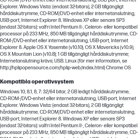
CD-ROM-/DVD-enhet eller internetanslutning, USB-port, Internet
Explorer. Windows Vista: (endast 32-bitars), 2 GB tillgängligt
hårddiskutrymme, CD-ROM/DVD-enhet eller internetanslutning,
USB-port, Internet Explorer 8. Windows XP eller senare SP3
(endast 32-bitars): valfri Intel Pentium II-, Celeron- eller kompatibel
processor på 233 MHz, 850 MB tillgängligt hårddiskutrymme, CD-
ROM-/DVD-enhet eller internetanslutning, USB-port, Internet
Explorer 8. Apple OS X Yosemite (v10.10), OS X Mavericks (v10.9),
OS X Mountain Lion (v10.8); 1 GB tillgängligt hårddiskutrymme;
Internetanslutning krävs; USB. Linux (för mer information, se
http://hplipopensource.com/hplip-web/index.html) Chrome OS
Kompatibla operativsystem
Windows 10, 8.1, 8, 7: 32/64 bitar, 2 GB ledigt hårddiskutrymme,
CD-ROM-/DVD-enhet eller internetanslutning, USB-port, Internet
Explorer. Windows Vista: (endast 32-bitars), 2 GB tillgängligt
hårddiskutrymme, CD-ROM/DVD-enhet eller internetanslutning,
USB-port, Internet Explorer 8. Windows XP eller senare SP3
(endast 32-bitars): valfri Intel Pentium II-, Celeron- eller kompatibel
processor på 233 MHz, 850 MB tillgängligt hårddiskutrymme, CD-