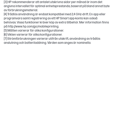
[3] HP rekommenderar att antalet utskrivna sidor per månad är inom det
angivna intervallet för optimal enhetsprestanda, baserat på bland annat byte
av förbrukningsmaterial.
[4] Trådlös användning är endast kompatibel med 2,4 GHz-drift. En app eller
programvara samt registrering av ett HP Smart app-konto kan också
behövas. Vissa funktioner kräver köp av extra tillbehör. Mer information finns
på http://www.hp.com/go/mobileprinting.
[5] Måtten varierar för olika konfigurationer.
[6] Vikten varierar för olika konfigurationer.
[7] Strömförbrukningen varierar utifrån utskrift, användning av trådlös
anslutning och batteriladdning. Värden som anges är nominella.