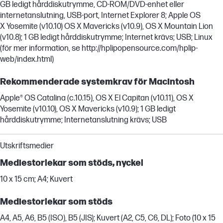
GB ledigt hårddiskutrymme, CD-ROM/DVD-enhet eller
internetanslutning, USB-port, Internet Explorer 8; Apple OS
X Yosemite (v10.10) OS X Mavericks (v10.9), OS X Mountain Lion
(v10.8); 1 GB ledigt hårddiskutrymme; Internet krävs; USB; Linux
(för mer information, se http://hplipopensource.com/hplip-
web/index.html)
Rekommenderade systemkrav för Macintosh
Apple® OS Catalina (c.10.15), OS X El Capitan (v10.11), OS X
Yosemite (v10.10), OS X Mavericks (v10.9); 1 GB ledigt
hårddiskutrymme; Internetanslutning krävs; USB
Utskriftsmedier
Mediestorlekar som stöds, nyckel
10 x 15 cm; A4; Kuvert
Mediestorlekar som stöds
A4, A5, A6, B5 (ISO), B5 (JIS); Kuvert (A2, C5, C6, DL); Foto (10 x 15