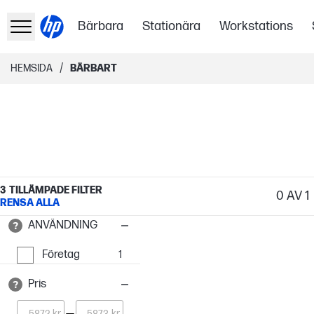
Bärbara
Stationära
Workstations
/
HEMSIDA
BÄRBART
3
TILLÄMPADE FILTER
0
AV 1
RENSA ALLA
ANVÄNDNING
Företag
1
Pris
kr
kr