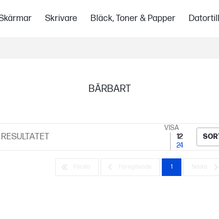
Skärmar
Skrivare
Bläck, Toner & Papper
Datorti
BÄRBART
VISA
RESULTATET
12
SOR
24
Första
Föregående
1
Nästa