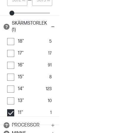
SKÄRMSTORLEK
(1)
18"
5
17"
17
16"
91
15"
8
14"
123
13"
10
11"
1
PROCESSOR