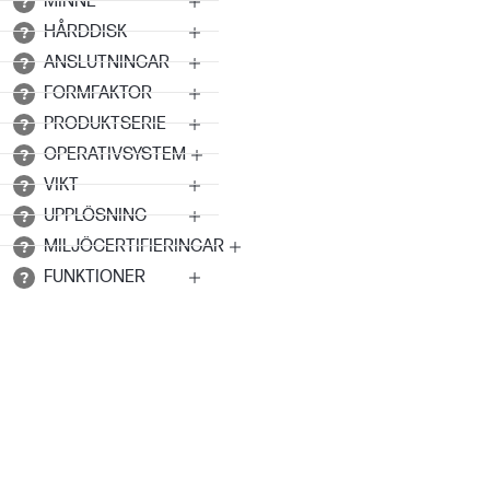
MINNE
HÅRDDISK
ANSLUTNINGAR
FORMFAKTOR
PRODUKTSERIE
OPERATIVSYSTEM
VIKT
UPPLÖSNING
MILJÖCERTIFIERINGAR
FUNKTIONER