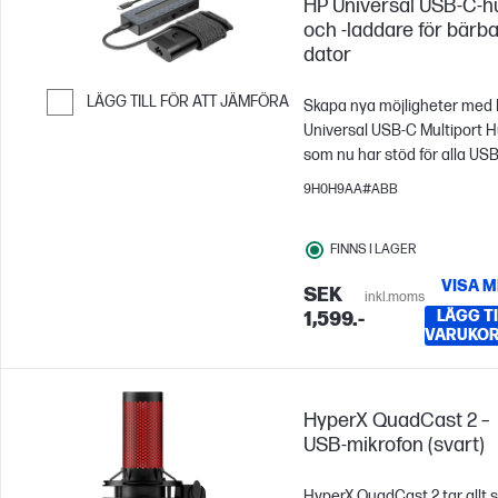
HP Universal USB-C-h
och -laddare för bärb
dator
LÄGG TILL FÖR ATT JÄMFÖRA
Skapa nya möjligheter med
Universal USB-C Multiport Hu
Hoppa till Jämför
som nu har stöd för alla USB
kompatibla datorer. 7 portar,
9H0H9AA#ABB
kabel för ström- och
datagenomföring och mång
FINNS I LAGER
kringenheter som du kan an
hur du vill. Den har även stö
VISA M
SEK
inkl.moms
dubbla 4K-skärmar via HDMI
LÄGG TIL
1,599.-
och DisplayPort™ 1.2. Den hä
VARUKO
hubben är allt du behöver fö
hålla dig uppkopplad.
HyperX QuadCast 2 –
USB-mikrofon (svart)
HyperX QuadCast 2 tar allt