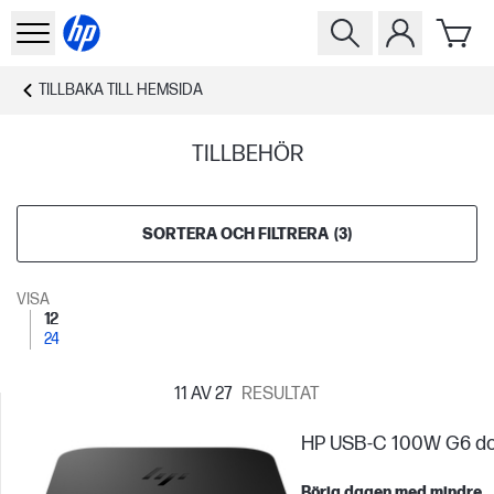
TILLBAKA TILL
HEMSIDA
TILLBEHÖR
SORTERA OCH FILTRERA
(
3
)
VISA
12
24
11
AV 27
RESULTAT
HP USB-C 100W G6 d
Börja dagen med mindre