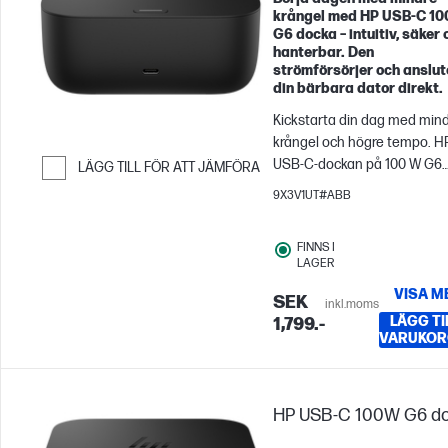
krångel med HP USB-C 1
G6 docka – intuitiv, säker 
hanterbar. Den
strömförsörjer och anslut
din bärbara dator direkt.
Kickstarta din dag med min
krångel och högre tempo. H
USB-C-dockan på 100 W G6
LÄGG TILL FÖR ATT JÄMFÖRA
startar ditt ekosystem när d
Hoppa till Jämför
9X3V1UT#ABB
anländer, ansluts omedelbar
via en enda USB-C®-kabel o
FINNS I
effektiviserar din konfigurat
LAGER
med gott om portar och söm
VISA M
säker anslutning – samtidigt
SEK
inkl.moms
som du förblir uppdaterad 
LÄGG TIL
1,799.-
VARUKOR
fjärrhantering.
HP USB-C 100W G6 d