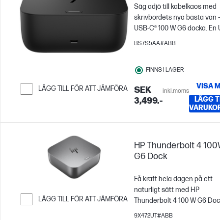
Säg adjö till kabelkaos med
skrivbordets nya bästa vän 
USB-C® 100 W G6 docka. En
C[1]-kabel länkar samman di
BS7S5AA#ABB
bärbara dator[2] med all din
utrustning. Fler portar, mind
FINNS I LAGER
krångel och allt fungerar så 
kan hålla dig i zonen.
VISA 
LÄGG TILL FÖR ATT JÄMFÖRA
SEK
inkl.moms
LÄGG TI
3,499.-
Hoppa till Jämför
VARUKO
HP Thunderbolt 4 10
G6 Dock
Få kraft hela dagen på ett
naturligt sätt med HP
LÄGG TILL FÖR ATT JÄMFÖRA
Thunderbolt 4 100 W G6 Doc
Fokusera på det som är vikti
Hoppa till Jämför
9X472UT#ABB