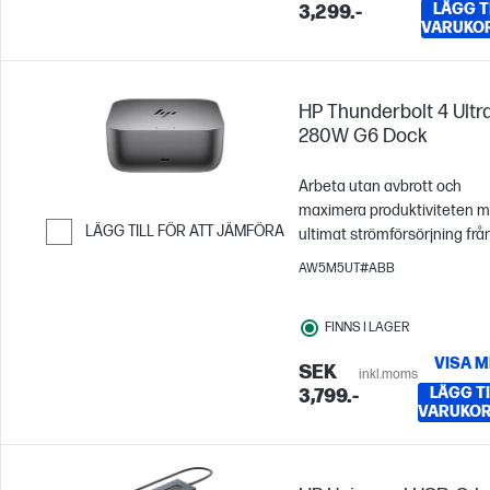
LÄGG TI
3,299.-
VARUKO
HP Thunderbolt 4 Ultr
280W G6 Dock
Arbeta utan avbrott och
maximera produktiviteten 
LÄGG TILL FÖR ATT JÄMFÖRA
ultimat strömförsörjning frå
Thunderbolt 4 Ultra 280 W G
Hoppa till Jämför
AW5M5UT#ABB
Dock. Managera, anslut och
strömförsörj dina favoritenh
FINNS I LAGER
med den senaste säkerhets
anslutningsfunktionen.
VISA M
SEK
inkl.moms
LÄGG TIL
3,799.-
VARUKO