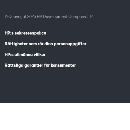
© Copyright 2025 HP Development Company, L.P.
HP:s sekretesspolicy
Rättigheter som rör dina personuppgifter
HP:s allmänna villkor
Rättsliga garantier för konsumenter
Alla funktioner är inte tillgängliga i alla utgåvor eller versioner av
Windows. För att du ska kunna dra full nytta av funktionerna i
Windows kan systemen behöva uppgraderas och/eller det kan
krävas separat inköpt maskinvara, drivrutiner och/eller mjukvara.