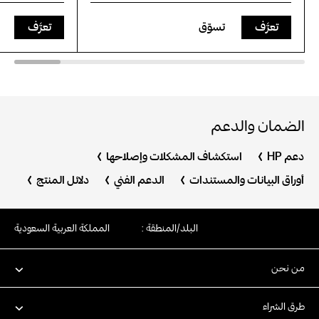
تعرَّف
تسوّق
تعرَّف
الضمان والدعم
دعم HP
استكشاف المشكلات وإصلاحها
أوراق البيانات والمستندات
الدعم الفني
دلائل المنتج
البلد/المنطقة :
المملكة العربية السعودية
من نحن
طرق الشراء