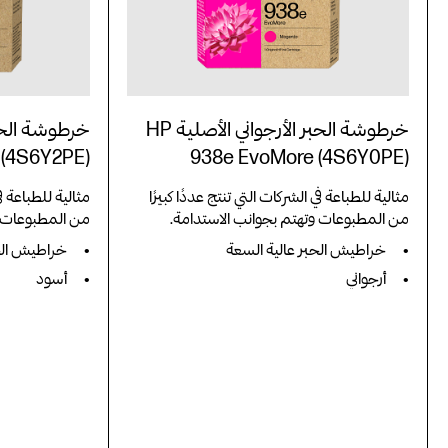
خرطوشة الحبر الأرجواني الأصلية HP
 (4S6Y2PE)
938e EvoMore (4S6Y0PE)
مثالية للطباعة في الشركات التي تنتج عددًا كبيرًا
مثالية للطباعة في
من المطبوعات وتهتم بجوانب الاستدامة.
من المطبوعات و
خراطيش الحبر عالية السعة
خراطيش الحب
أرجواني
أسود