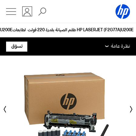
طقم الصيانة بقدرة 220‏ فولت ‏ لطابعات HP LASERJET‏ (F2G77A)
نظرة عامة
الدعم
نظرة عامة
تسوّق
نظرة عامة
الدعم