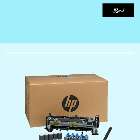
تسوّق