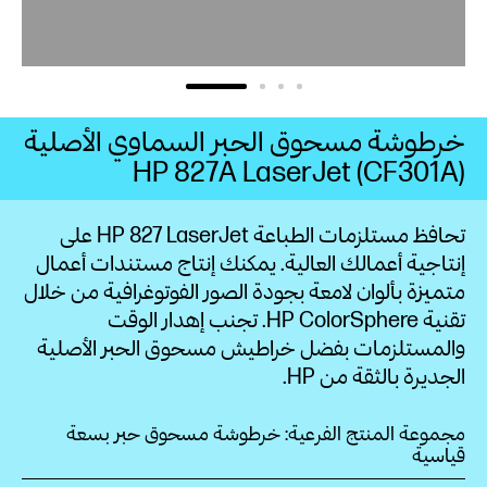
خرطوشة مسحوق الحبر السماوي الأصلية
HP 827A LaserJet (CF301A)
تحافظ مستلزمات الطباعة HP 827 LaserJet على
إنتاجية أعمالك العالية. يمكنك إنتاج مستندات أعمال
متميزة بألوان لامعة بجودة الصور الفوتوغرافية من خلال
تقنية HP ColorSphere. تجنب إهدار الوقت
والمستلزمات بفضل خراطيش مسحوق الحبر الأصلية
الجديرة بالثقة من HP.
مجموعة المنتج الفرعية: خرطوشة مسحوق حبر بسعة
قياسية