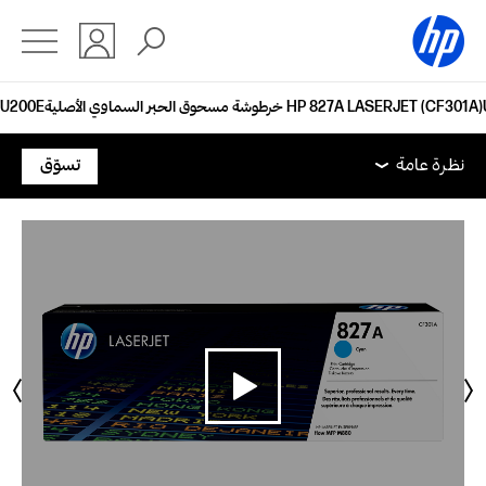
خرطوشة مسحوق الحبر السماوي الأصلية HP 827A LASERJET (CF301A)
نظرة عامة
الميزات
الدعم
نظرة عامة
تسوّق
نظرة عامة
الميزات
الدعم