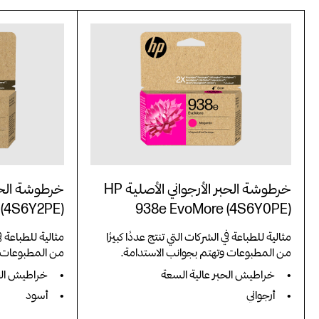
خرطوشة الحبر الأرجواني الأصلية HP
 (4S6Y2PE)
938e EvoMore (4S6Y0PE)
مثالية للطباعة في الشركات التي تنتج عددًا كبيرًا
مثالية للطباعة في
من المطبوعات وتهتم بجوانب الاستدامة.
من المطبوعات و
خراطيش الحبر عالية السعة
خراطيش الحب
أرجواني
أسود