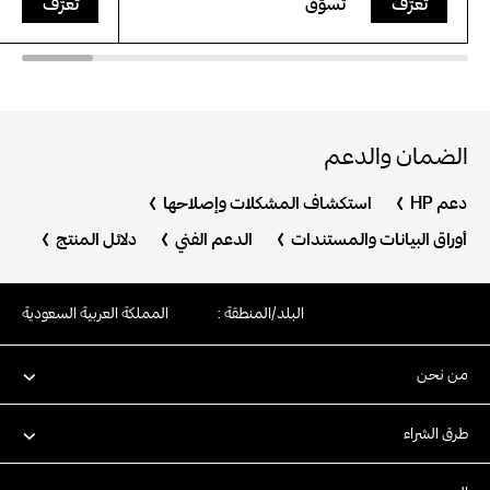
تعرَّف
تسوّق
تعرَّف
الضمان والدعم
دعم HP
استكشاف المشكلات وإصلاحها
أوراق البيانات والمستندات
الدعم الفني
دلائل المنتج
البلد/المنطقة :
المملكة العربية السعودية
من نحن
طرق الشراء