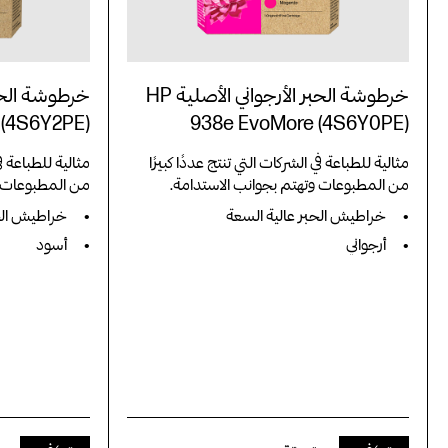
خرطوشة الحبر الأرجواني الأصلية HP
 (4S6Y2PE)
938e EvoMore (4S6Y0PE)
مثالية للطباعة في الشركات التي تنتج عددًا كبيرًا
مثالية للطباعة في
من المطبوعات وتهتم بجوانب الاستدامة.
من المطبوعات و
خراطيش الحبر عالية السعة
خراطيش الحب
أرجواني
أسود