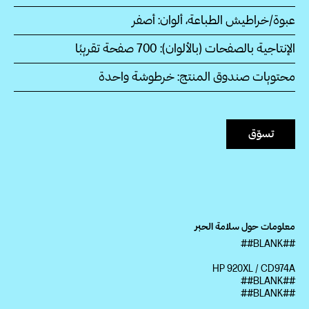
عبوة/خراطيش الطباعة، ألوان: أصفر
الإنتاجية بالصفحات (بالألوان): 700‏ صفحة تقريبًا
محتويات صندوق المنتج: خرطوشة واحدة
تسوّق
معلومات حول سلامة الحبر
##BLANK##
HP 920XL / CD974A
##BLANK##
##BLANK##