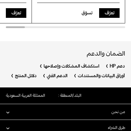
تعرَّف
تسوّق
تعرَّف
الضمان والدعم
دعم HP
استكشاف المشكلات وإصلاحها
أوراق البيانات والمستندات
الدعم الفني
دلائل المنتج
البلد/المنطقة :
المملكة العربية السعودية
من نحن
طرق الشراء