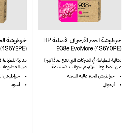
خرطوشة الحبر الأرجواني الأصلية HP
 (4S6Y2PE)
938e EvoMore (4S6Y0PE)
مثالية للطباعة في الشركات التي تنتج عددًا كبيرًا
مثالية للطباعة في
من المطبوعات وتهتم بجوانب الاستدامة.
من المطبوعات و
خراطيش الحبر عالية السعة
خراطيش الحب
أرجواني
أسود