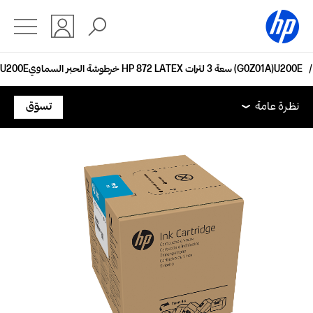
خرطوشة الحبر السماوي HP 872 LATEX سعة 3 لترات (G0Z01A)
نظرة عامة
الدعم
نظرة عامة
تسوّق
نظرة عامة
الدعم