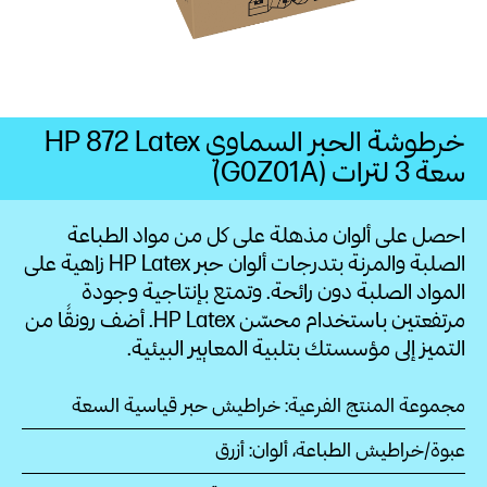
خرطوشة الحبر السماوي HP 872 Latex
سعة 3 لترات (G0Z01A)
احصل على ألوان مذهلة على كل من مواد الطباعة
الصلبة والمرنة بتدرجات ألوان حبر HP Latex زاهية على
المواد الصلبة دون
رائحة.
وتمتع بإنتاجية وجودة
مرتفعتين باستخدام محسّن HP Latex. أضف رونقًا من
التميز إلى مؤسستك بتلبية المعايير البيئية.
مجموعة المنتج الفرعية: خراطيش حبر قياسية السعة
عبوة/خراطيش الطباعة، ألوان: أزرق