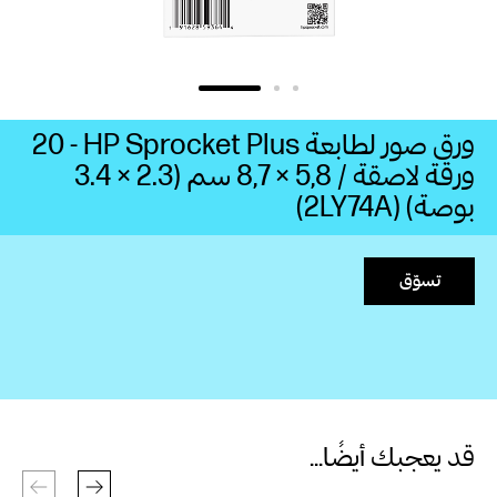
بوصة) (2LY74A)
تسوّق
قد يعجبك أيضًا...