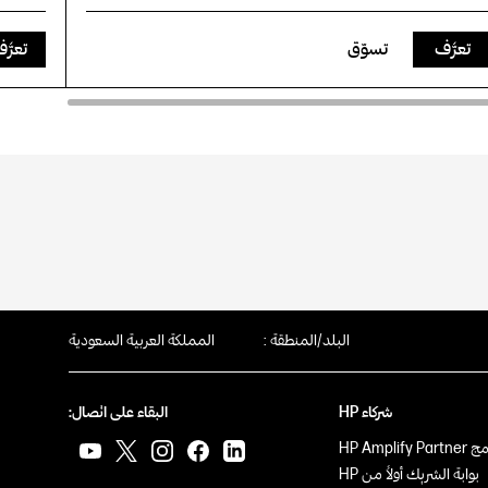
تعرَّف
تسوّق
تعرَّ
البلد/المنطقة :
المملكة العربية السعودية
شركاء HP
البقاء على اتصال:
HP Amplify Pa
بوابة الشريك أولاً من HP