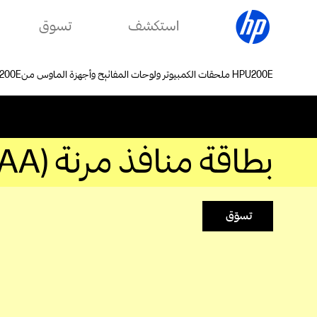
استكشف
تسوق
ملحقات الكمبيوتر ولوحات المفاتيح وأجهزة الماوس من HP
بطاقة منافذ مرنة HP HDMI Port Flex IO v2‎ (13L55AA)
تسوّق