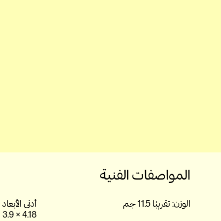
المواصفات الفنية
الوزن:
تقريبًا 11.5 جم
أدنى الأبعاد (العرض x ا
4.18 × 3.9 × 1.65 سم