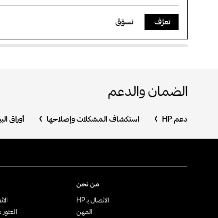
تعرَّف
تسوّق
الضمان والدعم
دعم HP
استكشاف المشكلات وإصلاحها
أوراق ال
من نحن
الاتصال بـ HP
الات
المهن
العثور 