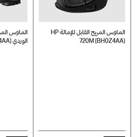
الماوس المريح القابل للإمالة HP
الماوس المريح
720M (BH0Z4AA)
الوردي HP 720M (BH7N4AA)