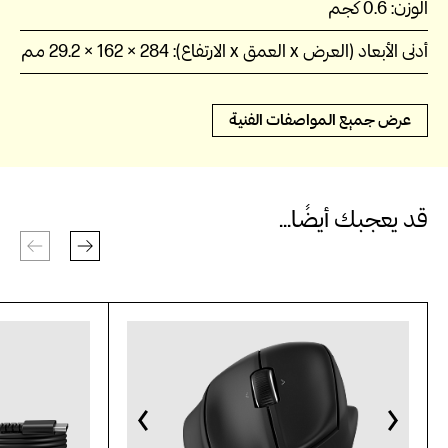
الوزن:
0.6 كجم
أدنى الأبعاد (العرض x العمق x الارتفاع):
284 × 162 × 29.2 مم
عرض جميع المواصفات الفنية
قد يعجبك أيضًا...