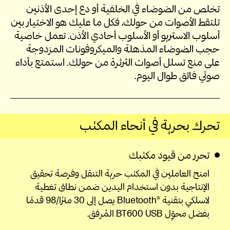
تخلص من الضوضاء في الخلفية أو دع إحدى الأذنين
تلتقط الأصوات من حولك، فكل ما عليك هو الاختيار بين
أسلوب الاستريو أو الأسلوب أحادي الأذن. تعمل خاصية
حجب الضوضاء المذهلة والميكروفونات المزدوجة
على منع تسلل أصوات الثرثرة من حولك. استمتع بأداء
صوتي فائق طوال اليوم.
تحرك بحرية في أنحاء المكتب
تحرر من قيود مكتبك
امنح العاملين في المكتب حرية التنقل وفرصة تحقيق
الإنتاجية بدون استخدام اليدين ضمن نطاق تغطية
لاسلكي بتقنية ®Bluetooth يصل إلى 30 مترًا/98 قدمًا
بفضل محوِّل BT600 USB المُرفق.