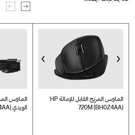
الماوس المريح القابل للإمالة HP
الماوس المريح
720M (BH0Z4AA)
الوردي HP 720M (BH7N4AA)