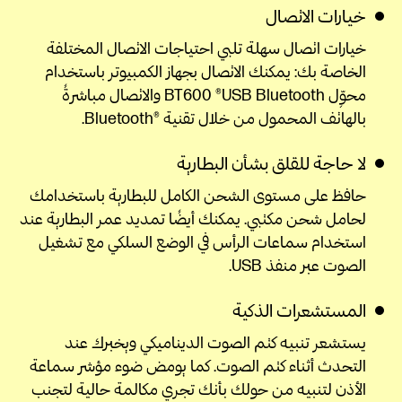
خيارات الاتصال
خيارات اتصال سهلة تلبي احتياجات الاتصال المختلفة
الخاصة بك: يمكنك الاتصال بجهاز الكمبيوتر باستخدام
محوِّل BT600 ®USB Bluetooth والاتصال مباشرةً
بالهاتف المحمول من خلال تقنية ®Bluetooth.
لا حاجة للقلق بشأن البطارية
حافظ على مستوى الشحن الكامل للبطارية باستخدامك
لحامل شحن مكتبي. يمكنك أيضًا تمديد عمر البطارية عند
استخدام سماعات الرأس في الوضع السلكي مع تشغيل
الصوت عبر منفذ USB.
المستشعرات الذكية
يستشعر تنبيه كتم الصوت الديناميكي ويخبرك عند
التحدث أثناء كتم الصوت. كما يومض ضوء مؤشر سماعة
الأذن لتنبيه من حولك بأنك تجري مكالمة حالية لتجنب