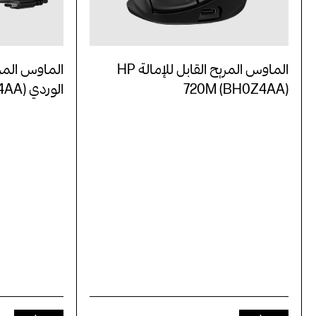
الماوس المريح القابل للإمالة HP
الماوس المريح
720M (BH0Z4AA)
الوردي HP 720M (BH7N4AA)