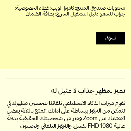
محتويات صندوق المنتج: كاميرا الويب؛ غطاء الخصوصية؛
جراب للسفر؛ دليل التشغيل السريع؛ بطاقة الضمان
تسوّق
تميز بمظهر جذاب لا مثيل له
تقوم ميزات الذكاء الاصطناعي تلقائيًا بتحسين مظهرك كي
تتمكن من التركيز ببساطة على أدائك. تمتع بالثقة بفضل
الاعتماد من Zoom وعبر عن شخصيتك الحقيقية بدقة
عالية FHD 1080 بكسل، والتركيز التلقائي وتحسين