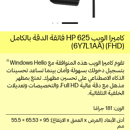
كاميرا الويب HP 625 فائقة الدقة بالكامل
(FHD) (6Y7L1AA)
1
تقوم كاميرا الويب هذه المتوافقة مع Windows
Hello
بتسجيل دخولك بسهولة وأمان بينما تساعد تحسينات
الذكاء الاصطناعي على تحسين مظهرك. تمتع بمظهر
مذهل مع دقة عالية Full HD، والتخصيصات وتعديلات
الخلفية التلقائية.
الوزن: 181 جرامًا
أدنى الأبعاد (العرض x العمق x الارتفاع): 95 × 65.53 × 55.5
مم