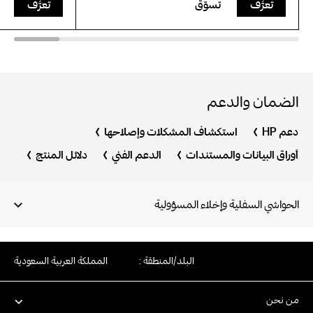
تعرَّف
تسوّق
تعرَّف
الضمان والدعم
دعم HP
استكشاف المشكلات وإصلاحها
أوراق البيانات والمستندات
الدعم الفني
دلائل المنتج
الحواشي السفلية وإخلاء المسؤولية
البلد/المنطقة :
المملكة العربية السعودية
من نحن