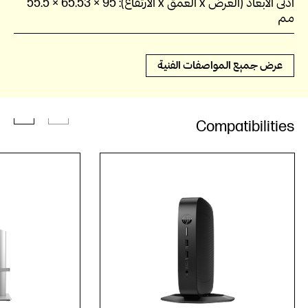
أدنى الأبعاد (العرض x العمق x الارتفاع):
95 × 65.53 × 55.5
مم
عرض جميع المواصفات الفنية
Compatibilities