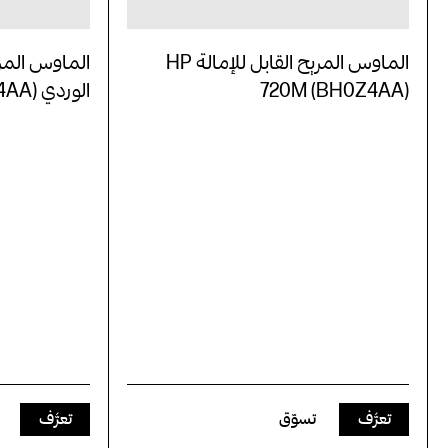
الماوس المريح القابل للإمالة HP
الماوس المريح
720M (BH0Z4AA)
الوردي HP 720M (BH7N4AA)
تعرَّف
تسوّق
تعرَّف