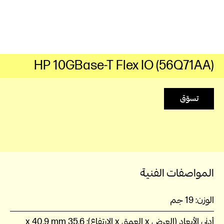
HP 10GBase-T Flex IO (56Q71AA)
تسوّق
المواصفات الفنية
الوزن:
19‏ جم
أدنى الأبعاد (العرض x العمق x الارتفاع):
35.6 x 40.9 mm