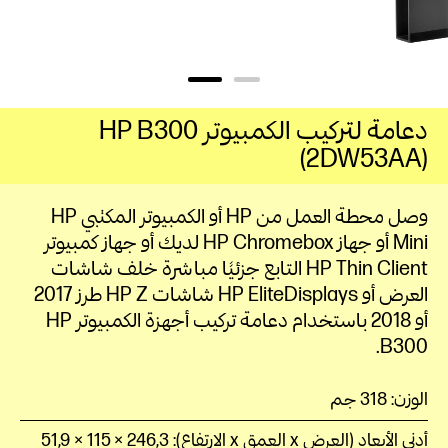
دعامة لتركيب الكمبيوتر HP B300‎
(2DW53AA)
وصل محطة العمل من HP أو الكمبيوتر المكتبي HP
Mini أو جهاز HP Chromebox لديك أو جهاز كمبيوتر
HP Thin Client التابع جزئيًا مباشرة خلف شاشات
العرض أو HP EliteDisplays شاشات HP Z طرز 2017
أو 2018 باستخدام دعامة تركيب أجهزة الكمبيوتر HP
B300‎.‏
الوزن: 318‏ جم
أدنى الأبعاد (العرض x العمق x الارتفاع): 246,3 × 115 × 51,9