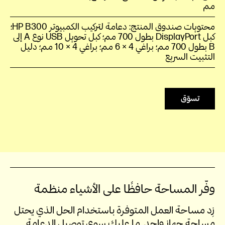
مم
محتويات صندوق المنتج: دعامة لتركيب الكمبيوتر HP B300‎؛
كبل DisplayPort بطول 700 مم؛ كبل تحويل USB نوع A إلى
B بطول 700 مم؛ براغي 4 × 6 مم؛ براغي 4 × 10 مم؛ دليل
التثبيت السريع
تسوّق
وفّر المساحة حافظًا على الأشياء منظمة
زِد مساحة العمل المتوفرة باستخدام الحل الذي يحتل
مساحة جهاز واحد. ما عليك سوى توصيل الدعامة