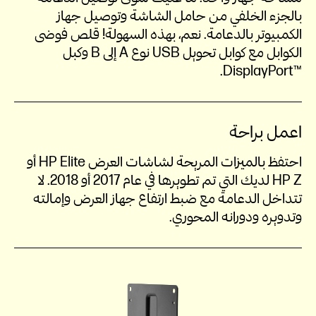
بالجزء الخلفي من حامل الشاشة وتوصيل جهاز
الكمبيوتر بالدعامة. نعم، بهذه السهولة! قلص فوضى
الكوابل مع كوابل تحويل USB‏ نوع A‏ إلى B‏ وكبل
DisplayPort™‎‏.
اعمل براحة
احتفظ بالميزات المريحة لشاشات العرض HP Elite أو
HP Z لديك التي تم تطويرها في عام 2017 أو 2018. لا
تتداخل الدعامة مع ضبط ارتفاع جهاز العرض وإمالته
وتدويره ودورانه المحوري.