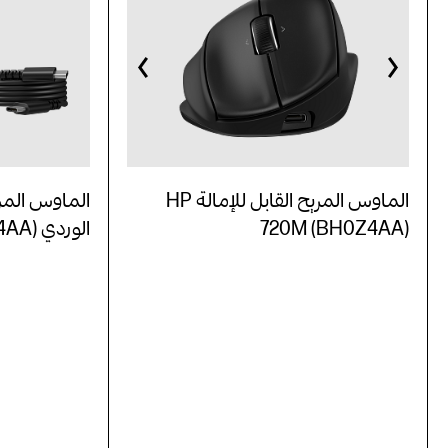
الماوس المريح القابل للإمالة HP
الماوس المريح
720M (BH0Z4AA)
الوردي HP 720M (BH7N4AA)